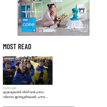
MOST READ
4 years ago
യുദ്ധമുഖത്ത് നിന്ന് ഒൻപതാം
വിമാനം ഇന്ത്യയിലേക്ക്; പൗരന്മാർ
സുരക്ഷിതരാകുംവരെ വിശ്രമമില്ല
– കേന്ദ്രം