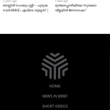
2 years ago
1 hour ago
ബസ്സിൽ പോലും സ്ത്രീ – പുരുഷ
മുതലപ്പൊഴിയിലെ സുരക്ഷാ
വേർതിരിവ് ; എവിടെ തുല്യത? |
വീഴ്ചയിൽ ജനരോഷം”
HOME
NEWS IN BRIEF
SHORT VIDEOS