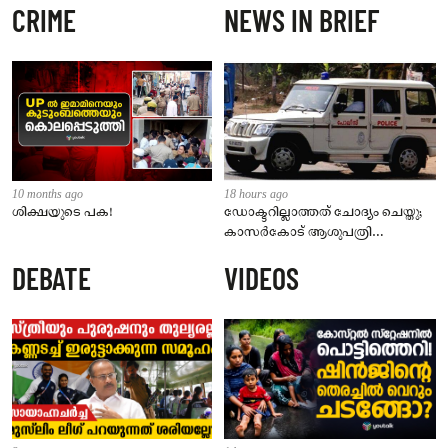
CRIME
NEWS IN BRIEF
10 months ago
18 hours ago
ശിക്ഷയുടെ പക!
ഡോക്ടറില്ലാത്തത് ചോദ്യം ചെയ്തു;
കാസർകോട് ആശുപത്രി
ജീവനക്കാരുടെ പരാതിയിൽ
DEBATE
VIDEOS
നാട്ടുകാർക്കെതിരെ കേസ്