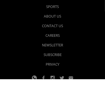
SPORTS
ABOUT US
CONTACT US
CAREERS
NEWSLETTER
SUBSCRIBE
PRIVACY
© 2024 youtalk
Design and developed by
Dzain