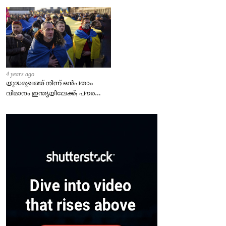
4 years ago
യുദ്ധമുഖത്ത് നിന്ന് ഒൻപതാം
വിമാനം ഇന്ത്യയിലേക്ക്; പൗരന്മാർ
സുരക്ഷിതരാകുംവരെ വിശ്രമമില്ല
– കേന്ദ്രം