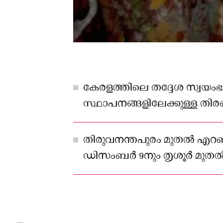
കേരളത്തിലെ തദ്ദേശ സ്വയ
സ്ഥാപനങ്ങളിലേക്കുള്ള തിര
സംസ്ഥാന തിരഞ്ഞെടുപ്പ് കമ്മ
തിരുവനന്തപുരം മുതൽ എറ
‍ഡിസംബർ 9നും തൃശൂർ മു
വരെയുള്ള ജില്ലകൾക്ക് ഡിസം