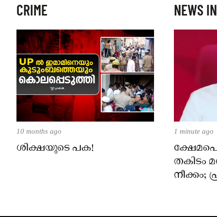
CRIME
NEWS IN
10 months ago
1 minute ago
ശിക്ഷയുടെ പക!
ക്ഷേമ
തകിടം മ
നീക്കം; 
പിണറായ