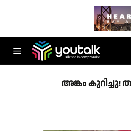
അങ്കം കുറിച്ചു! തദ