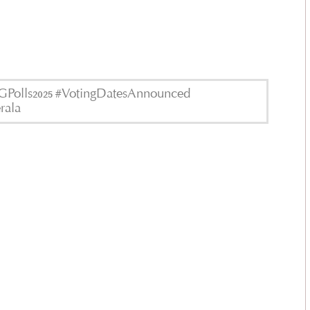
LSGPolls2025 #VotingDatesAnnounced
rala