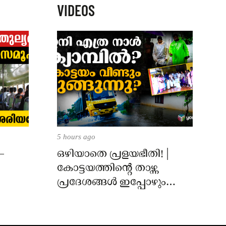
VIDEOS
5 hours ago
–
ഒഴിയാതെ പ്രളയഭീതി! |
കോട്ടയത്തിന്റെ താഴ്ന്ന
പ്രദേശങ്ങൾ ഇപ്പോഴും
വെള്ളത്തിനടിയിൽ!