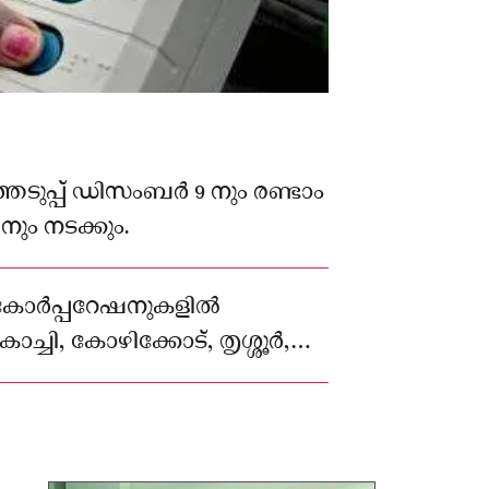
െടുപ്പ് ഡിസംബർ 9 നും രണ്ടാം
ും നടക്കും.
കോർപ്പറേഷനുകളിൽ
ച്ചി, കോഴിക്കോട്, തൃശ്ശൂർ,
ിടങ്ങളിൽ എൽഡിഎഫും
മാണ് ഭരിക്കുന്നത്.