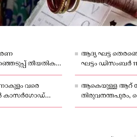
ംഭരണ
ആദ്യ ഘട്ട തെരഞ്ഞ
ഞ്ഞെടുപ്പ് തീയതികൾ
ഘട്ടം ഡിസംബർ 11ന
ീഷൻ പ്രഖ്യാപിച്ചു.
ണാകുളം വരെ
ആകെയുള്ള ആറ് 
തൽ കാസർഗോഡ്
തിരുവനന്തപുരം, കൊ
ബർ 11നും നടത്തും.
കൊല്ലം എന്നിവ
കണ്ണൂരിൽ യുഡിഎഫു