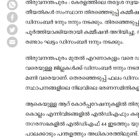
തിരുവനന്തപുരം : കേരളത്തിലെ തദ്ദേശ സ്വയ
തീയതികൾ സംസ്ഥാന തിരഞ്ഞെടുപ്പ് കമ്മീഷൻ പ്ര
ഡിസംബർ 9നും 11നും നടക്കും. തിരഞ്ഞെടുപ്പി
പൂർത്തിയാക്കിയതായി കമ്മീഷൻ അറിയിച്ചു. 
രണ്ടാം ഘട്ടം ഡിസംബർ 11നും നടക്കും.
തിരുവനന്തപുരം മുതൽ എറണാകുളം വരെ 
വരെയുള്ള ജില്ലകൾക്ക് ഡിസംബർ 11നും നടത്
മണി വരെയാണ്. തെരഞ്ഞെടുപ്പ് ഫലം ഡിസംബ
സ്ഥാപനങ്ങളിലെ നിലവിലെ ഭരണസമിതികളിൽ
ആകെയുള്ള ആറ് കോർപ്പറേഷനുകളിൽ തിരുവനന്
കൊല്ലം എന്നിവിടങ്ങളിൽ എൽഡിഎഫും കണ്ണൂ
നഗരസഭകളിൽ എൽഡിഎഫ് 44 ഇടത്തും യുഡിഎഫ
പാലക്കാടും പന്തളത്തും അധികാരത്തിലുണ്ട്.