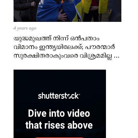
4 years ago
യുദ്ധമുഖത്ത് നിന്ന് ഒൻപതാം
വിമാനം ഇന്ത്യയിലേക്ക്; പൗരന്മാർ
സുരക്ഷിതരാകുംവരെ വിശ്രമമില്ല –
കേന്ദ്രം