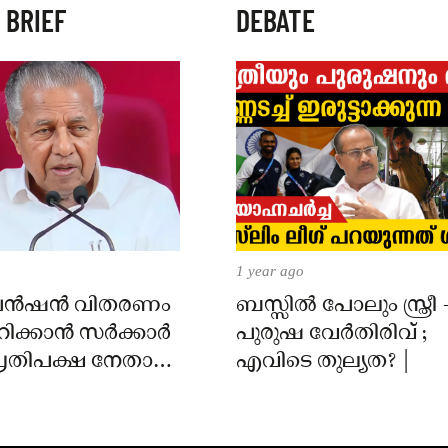
 BRIEF
DEBATE
1 year ago
പെൻഷൻ വിതരണം
ബസ്സിൽ പോലും സ്ത്രീ 
റിക്കാൻ സർക്കാർ
പുരുഷ വേർതിരിവ് ;
പ്രതിപക്ഷ നേതാവ്
എവിടെ തുല്യത? |
ി വിജയൻ