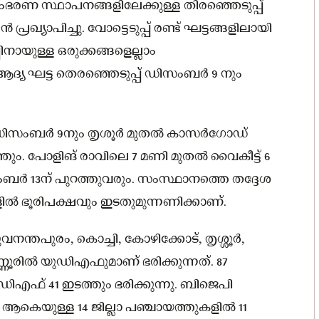
ംഭരണ സ്ഥാപനങ്ങളിലേക്കുള്ള തിരഞ്ഞെടുപ്പ്
ഖ്യാപിച്ചു. വോട്ടെടുപ്പ് രണ്ട് ഘട്ടങ്ങളിലായി
നായുള്ള ഒരുക്കങ്ങളെല്ലാം
ആദ്യ ഘട്ട തെരഞ്ഞെടുപ്പ് ഡിസംബർ 9 നും
‍ഡിസംബർ 9നും തൃശൂർ മുതൽ കാസർഗോഡ്
തും. പോളിങ് രാവിലെ 7 മണി മുതൽ വൈകീട്ട് 6
ർ 13ന് പുറത്തുവരും. സംസ്ഥാനത്തെ തദ്ദേശ
 ഭൂരിപക്ഷവും ഇടതുമുന്നണിക്കാണ്.
തപുരം, കൊച്ചി, കോഴിക്കോട്, തൃശ്ശൂർ,
രിൽ യുഡിഎഫുമാണ് ഭരിക്കുന്നത്. 87
് 41 ഇടത്തും ഭരിക്കുന്നു. ബിജെപി
 ആകെയുള്ള 14 ജില്ലാ പഞ്ചായത്തുകളിൽ 11