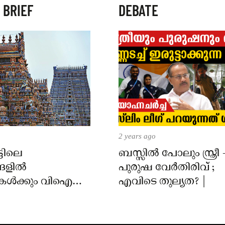
 BRIEF
DEBATE
2 years ago
്ടിലെ
ബസ്സിൽ പോലും സ്ത്രീ 
്ങളിൽ
പുരുഷ വേർതിരിവ് ;
ൾക്കും വിഐപി
എവിടെ തുല്യത? |
ിനും നിയന്ത്രണം;
ംബർ 1 മുതൽ
 വരും