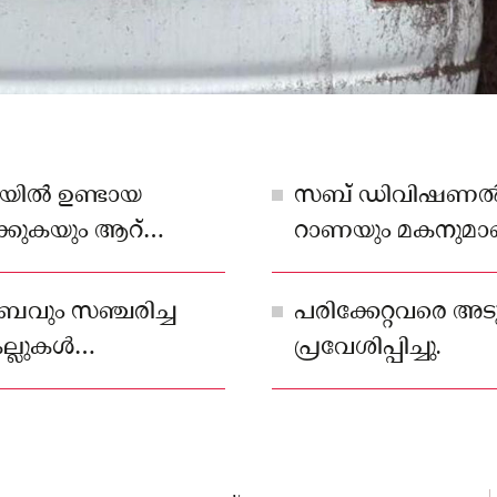
്ലയിൽ ഉണ്ടായ
സബ് ഡിവിഷണൽ മജിസ
ിക്കുകയും ആറ്
റാണയും മകനുമാണ്
െയ്തു.
ംബവും സഞ്ചരിച്ച
പരിക്കേറ്റവരെ അ
ല്ലുകൾ
പ്രവേശിപ്പിച്ചു.