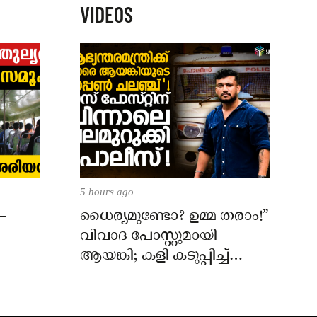
VIDEOS
5 hours ago
–
ധൈര്യമുണ്ടോ? ഉമ്മ തരാം!”
വിവാദ പോസ്റ്റുമായി
ആയങ്കി; കളി കടുപ്പിച്ച്
പോലീസ്!