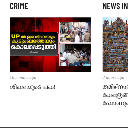
CRIME
NEWS IN
10 months ago
2 hours ago
ശിക്ഷയുടെ പക!
തമിഴ്‌നാട
ക്ഷേത്രങ
ഫോണുക
ദർശനത്ത
സെപ്റ്റ
നിലവിൽ