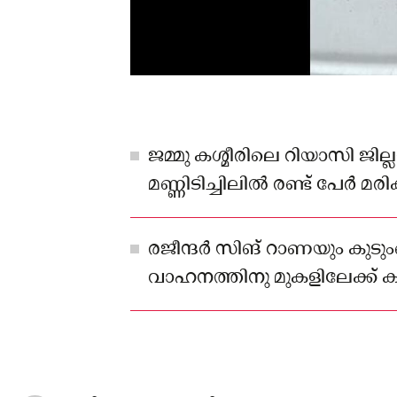
ജമ്മു കശ്മീരിലെ റിയാസി ജില
മണ്ണിടിച്ചിലിൽ രണ്ട് പേർ മര
പേർക്ക് പരിക്കേൽക്കുകയും ച
രജീന്ദർ സിങ് റാണയും കുടു
വാഹനത്തിനു മുകളിലേക്ക് ക
വീഴുകയായിരുന്നു.