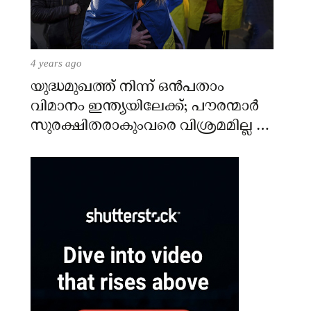
4 years ago
യുദ്ധമുഖത്ത് നിന്ന് ഒൻപതാം
വിമാനം ഇന്ത്യയിലേക്ക്; പൗരന്മാർ
സുരക്ഷിതരാകുംവരെ വിശ്രമമില്ല –
കേന്ദ്രം