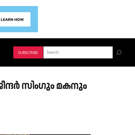
SUBSCRIBE
ജീന്ദർ സിംഗും മകനും