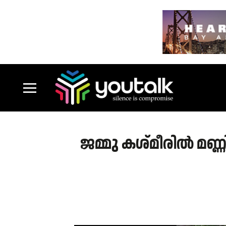
ജമ്മു കശ്മീരിൽ മണ്