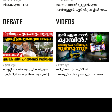
10 months ago
31 minutes ago
ശിക്ഷയുടെ പക!
സംസ്ഥാനത്ത് പ്രകൃതിയുടെ
കലിതുള്ളൽ: ഏഴ് ജില്ലകളിൽ റെഡ്
അലർട്ട്; അടുത്ത മൂന്ന് മണിക്കൂർ
DEBATE
VIDEOS
നിർണായകം
1 year ago
1 hour ago
ബസ്സിൽ പോലും സ്ത്രീ – പുരുഷ
ഒഴിയാതെ പ്രളയഭീതി! |
വേർതിരിവ് ; എവിടെ തുല്യത? |
കോട്ടയത്തിന്റെ താഴ്ന്ന പ്രദേശങ്ങൾ
ഇപ്പോഴും വെള്ളത്തിനടിയിൽ!