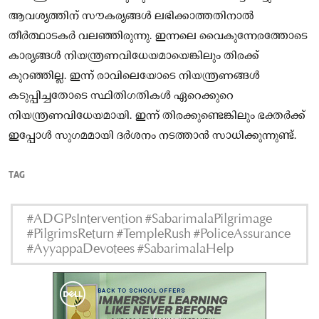
ആവശ്യത്തിന് സൗകര്യങ്ങൾ ലഭിക്കാത്തതിനാൽ
തീർത്ഥാടകർ വലഞ്ഞിരുന്നു. ഇന്നലെ വൈകുന്നേരത്തോടെ
കാര്യങ്ങൾ നിയന്ത്രണവിധേയമായെങ്കിലും തിരക്ക്
കുറഞ്ഞില്ല. ഇന്ന് രാവിലെയോടെ നിയന്ത്രണങ്ങൾ
കടുപ്പിച്ചതോടെ സ്ഥിതിഗതികൾ ഏറെക്കുറെ
നിയന്ത്രണവിധേയമായി. ഇന്ന് തിരക്കുണ്ടെങ്കിലും ഭക്തർക്ക്
ഇപ്പോൾ സുഗമമായി ദർശനം നടത്താൻ സാധിക്കുന്നുണ്ട്.
TAG
#ADGPsIntervention #SabarimalaPilgrimage
#PilgrimsReturn #TempleRush #PoliceAssurance
#AyyappaDevotees #SabarimalaHelp