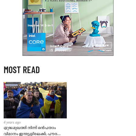
MOST READ
4 years ago
യുദ്ധമുഖത്ത് നിന്ന് ഒൻപതാം
വിമാനം ഇന്ത്യയിലേക്ക്; പൗരന്മാർ