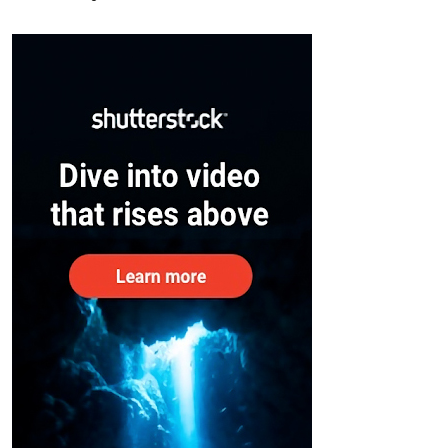
സുരക്ഷിതരാകുംവരെ വിശ്രമമില്ല
– കേന്ദ്രം