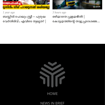
1 year ago
3 hours ago
ബസ്സിൽ പോലും സ്ത്രീ – പുരുഷ
ഒഴിയാതെ പ്രളയഭീതി! |
വേർതിരിവ് ; എവിടെ തുല്യത? |
കോട്ടയത്തിന്റെ താഴ്ന്ന പ്രദേശങ്ങൾ
ഇപ്പോഴും വെള്ളത്തിനടിയിൽ!
HOME
NEWS IN BRIEF