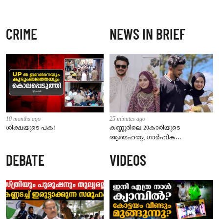
CRIME
NEWS IN BRIEF
10 months ago
25 minutes ago
ശിക്ഷയുടെ പക!
കണ്ണൂരിലെ 20കാരിയുടെ
ആത്മഹത്യ; ഗാർഹിക
പീഡനക്കേസിൽ ഭർത്താവിനായി
DEBATE
VIDEOS
ലുക്കൗട്ട് സർക്കുലർ