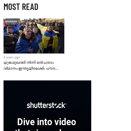
MOST READ
4 years ago
യുദ്ധമുഖത്ത് നിന്ന് ഒൻപതാം
വിമാനം ഇന്ത്യയിലേക്ക്; പൗരന്മാർ
സുരക്ഷിതരാകുംവരെ വിശ്രമമില്ല
– കേന്ദ്രം