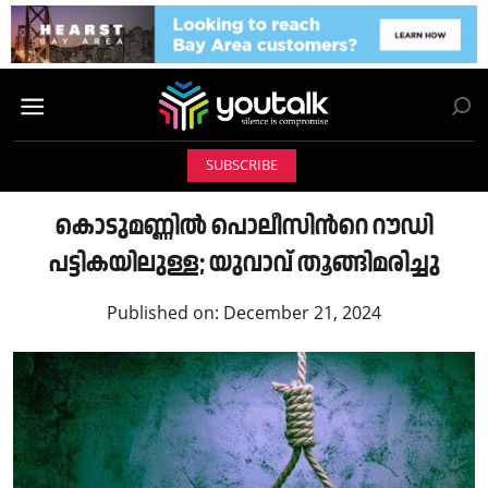
SUBSCRIBE
കൊടുമണ്ണിൽ പൊലീസിന്‍റെ റൗഡി
പട്ടികയിലുള്ള; യുവാവ് തൂങ്ങിമരിച്ചു
Published on:
December 21, 2024