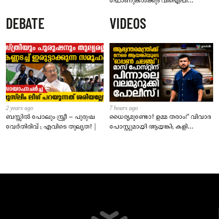
ഫോണുകൾക്കും വിഐപി
ദർശനത്തിനും നിയന്ത്രണം;
DEBATE
VIDEOS
സെപ്റ്റംബർ 1 മുതൽ നിലവിൽ
വരും
2 years ago
7 hours ago
ബസ്സിൽ പോലും സ്ത്രീ – പുരുഷ
ധൈര്യമുണ്ടോ? ഉമ്മ തരാം!” വിവാദ
വേർതിരിവ് ; എവിടെ തുല്യത? |
പോസ്റ്റുമായി ആയങ്കി; കളി
കടുപ്പിച്ച് പോലീസ്!