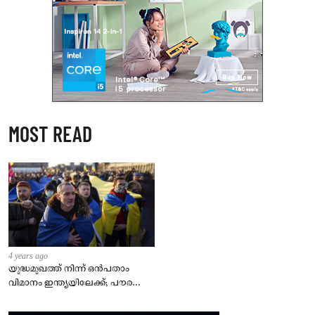
MOST READ
4 years ago
യുദ്ധമുഖത്ത് നിന്ന് ഒൻപതാം
വിമാനം ഇന്ത്യയിലേക്ക്; പൗരന്മാർ
സുരക്ഷിതരാകുംവരെ വിശ്രമമില്ല
– കേന്ദ്രം