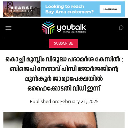
SUBSCRIBE
കൊച്ചി മുസ്ലിം വിരുദ്ധ പരാമർശ കേസിൽ ;
ബിജെപി നേതാവ് പിസി ജോർജ്ജിന്റെ
മുൻകൂർ ജാമ്യാപേക്ഷയിൽ
ഒഹൈക്കോടതി വിധി ഇന്ന്
Published on:
February 21, 2025