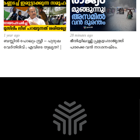
1 year ago
28 minutes ago
ബസ്സിൽ പോലും സ്ത്രീ – പുരുഷ
ഭീതിയിലാഴ്ത്തി പ്രളയം!രാജ്യത്ത്
വേർതിരിവ് ; എവിടെ തുല്യത? |
പരക്കെ വൻ നാശനഷ്ടം.