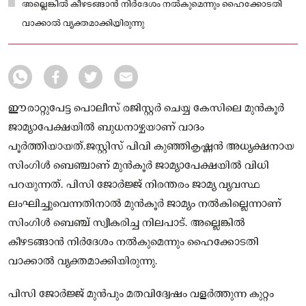
അല്ലെങ്കിൽ കീഴടങ്ങാൻ നിർദേശം നൽകുമെന്നും ഹൈക്കോടതി
വാക്കാൽ വ്യക്തമാക്കിയിരുന്നു
ഈരാറ്റുപേട്ട പൊലീസ് രജിസ്റ്റർ ചെയ്യ കേസിലെ മുൻകൂർ
ജാമ്യാപേക്ഷയിൽ ബുധനാഴ്ചയാണ് വാദം
പൂർത്തിയായത്.ജസ്റ്റിസ് പിവി കുഞ്ഞികൃഷ്ണൻ അധ്യക്ഷനായ
സിംഗിൾ ബെഞ്ചാണ് മുൻകൂർ ജാമ്യാപേക്ഷയിൽ വിധി
പറയുന്നത്. പിസി ജോർജ്ജ് നിരന്തരം ജാമ്യ വ്യവസ്ഥ
ലംഘിച്ചുവെന്നതിനാൽ മുൻകൂർ ജാമ്യം നൽകില്ലെന്നാണ്
സിംഗിൾ ബെഞ്ച് സ്വീകരിച്ച നിലപാട്. അല്ലെങ്കിൽ
കീഴടങ്ങാൻ നിർദേശം നൽകുമെന്നും ഹൈക്കോടതി
വാക്കാൽ വ്യക്തമാക്കിയിരുന്നു.
പിസി ജോർജ്ജ് മുൻപും മതവിദ്വേഷം വളർത്തുന്ന കുറ്റം