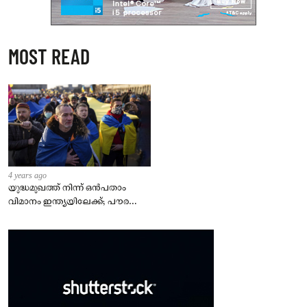
MOST READ
4 years ago
യുദ്ധമുഖത്ത് നിന്ന് ഒൻപതാം
വിമാനം ഇന്ത്യയിലേക്ക്; പൗരന്മാർ
സുരക്ഷിതരാകുംവരെ വിശ്രമമില്ല
– കേന്ദ്രം