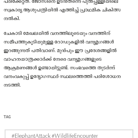
പരിക്കേറ്റത്. ജോസിനെ ഉടൻതന്നെ പുൽപ്പള്ളിയിലെ
സ്വകാര്യ ആശുപത്രിയിൽ എത്തിച്ച് പ്രാഥമിക ചികിത്സ
നൽകി.
ചേകാടി മേഖലയിൽ വനത്തിലൂടെയും വനത്തിന്
സമീപത്തുകൂടിയുമുള്ള റോഡുകളിൽ വന്യമൃഗങ്ങൾ
ഇറങ്ങുന്നത് പതിവാണ്. മുൻപും ഈ പ്രദേശങ്ങളിൽ
വാഹനയാത്രക്കാർക്ക് നേരെ വന്യമൃഗങ്ങളുടെ
ആക്രമണങ്ങൾ ഉണ്ടായിട്ടുണ്ട്. സംഭവത്തെ തുടർന്ന്
വനംവകുപ്പ് ഉദ്യോഗസ്ഥർ സ്ഥലത്തെത്തി പരിശോധന
നടത്തി.
TAG
#ElephantAttack #WildlifeEncounter