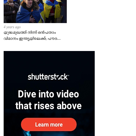
4 years ago
യുദ്ധമുഖത്ത് നിന്ന് ഒൻപതാം
വിമാനം ഇന്ത്യയിലേക്ക്; പൗരന്മാർ
സുരക്ഷിതരാകുംവരെ വിശ്രമമില്ല
– കേന്ദ്രം