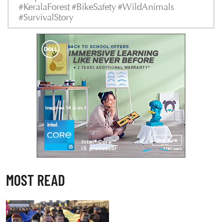
#KeralaForest #BikeSafety #WildAnimals
#SurvivalStory
MOST READ