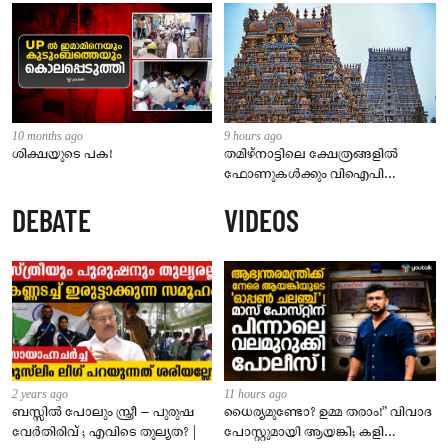
10 months ago
9 hours ago
ശിക്ഷയുടെ പക!
തമിഴ്‌നാട്ടിലെ ക്ഷേത്രങ്ങളിൽ
ഫോണുകൾക്കും വിഐപി
ദർശനത്തിനും നിയന്ത്രണം;
DEBATE
VIDEOS
സെപ്റ്റംബർ 1 മുതൽ നിലവിൽ
വരും
2 years ago
11 hours ago
ബസ്സിൽ പോലും സ്ത്രീ – പുരുഷ
ധൈര്യമുണ്ടോ? ഉമ്മ തരാം!” വിവാദ
വേർതിരിവ് ; എവിടെ തുല്യത? |
പോസ്റ്റുമായി ആയങ്കി; കളി