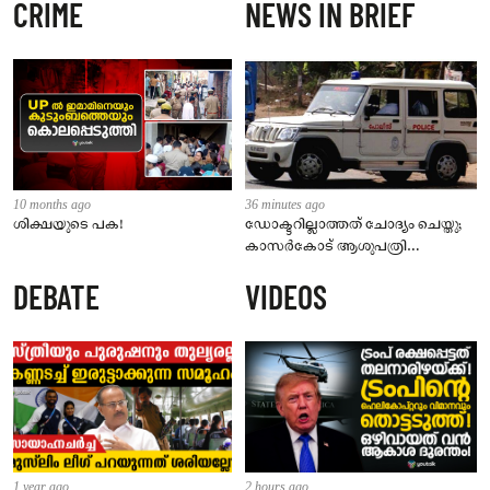
CRIME
NEWS IN BRIEF
10 months ago
36 minutes ago
ശിക്ഷയുടെ പക!
ഡോക്ടറില്ലാത്തത് ചോദ്യം ചെയ്തു;
കാസർകോട് ആശുപത്രി
ജീവനക്കാരുടെ പരാതിയിൽ
DEBATE
VIDEOS
നാട്ടുകാർക്കെതിരെ കേസ്
1 year ago
2 hours ago