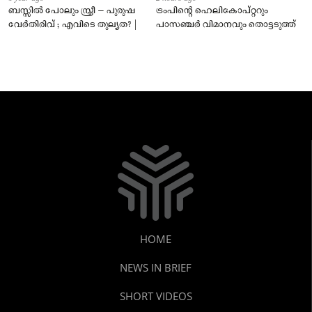
ബസ്സിൽ പോലും സ്ത്രീ – പുരുഷ
ട്രംപിന്റെ ഹെലികോപ്റ്ററും
വേർതിരിവ് ; എവിടെ തുല്യത? |
പാസഞ്ചര്‍ വിമാനവും തൊട്ടടുത്ത്
HOME
NEWS IN BRIEF
SHORT VIDEOS