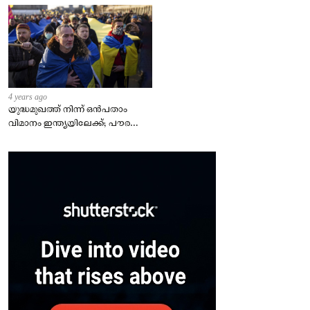
4 years ago
യുദ്ധമുഖത്ത് നിന്ന് ഒൻപതാം
വിമാനം ഇന്ത്യയിലേക്ക്; പൗരന്മാർ
സുരക്ഷിതരാകുംവരെ വിശ്രമമില്ല
– കേന്ദ്രം