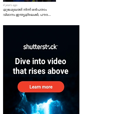
4 years ago
യുദ്ധമുഖത്ത് നിന്ന് ഒൻപതാം
വിമാനം ഇന്ത്യയിലേക്ക്; പൗരന്മാർ
സുരക്ഷിതരാകുംവരെ വിശ്രമമില്ല
– കേന്ദ്രം