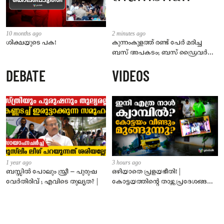
10 months ago
2 minutes ago
ശിക്ഷയുടെ പക!
കുന്നംകുളത്ത് രണ്ട് പേർ മരിച്ച
ബസ് അപകടം; ബസ് ഡ്രൈവർ
പോലീസ് സ്റ്റേഷനിൽ കീഴടങ്ങി
DEBATE
VIDEOS
1 year ago
3 hours ago
ബസ്സിൽ പോലും സ്ത്രീ – പുരുഷ
ഒഴിയാതെ പ്രളയഭീതി! |
വേർതിരിവ് ; എവിടെ തുല്യത? |
കോട്ടയത്തിന്റെ താഴ്ന്ന പ്രദേശങ്ങൾ
ഇപ്പോഴും വെള്ളത്തിനടിയിൽ!