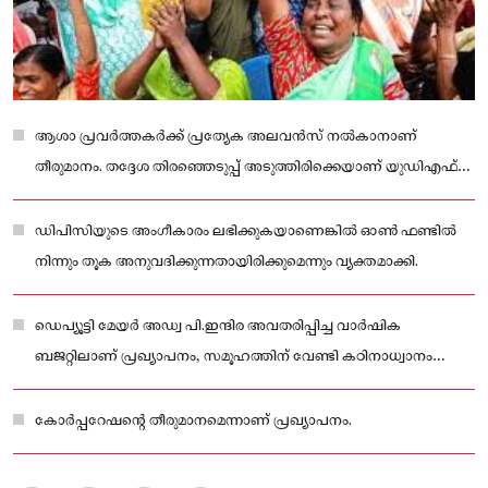
ആശാ പ്രവർത്തകർക്ക് പ്രത്യേക അലവൻസ് നൽകാനാണ്
തീരുമാനം. തദ്ദേശ തിരഞ്ഞെടുപ്പ് അടുത്തിരിക്കെയാണ് യുഡിഎഫ്
നീക്കം.
ഡിപിസിയുടെ അംഗീകാരം ലഭിക്കുകയാണെങ്കിൽ ഓൺ ഫണ്ടിൽ
നിന്നും തൂക അനുവദിക്കുന്നതായിരിക്കുമെന്നും വ്യക്തമാക്കി.
ഡെപ്യൂട്ടി മേയർ അഡ്വ പി.ഇന്ദിര അവതരിപ്പിച്ച വാർഷിക
ബജറ്റിലാണ് പ്രഖ്യാപനം, സമൂഹത്തിന് വേണ്ടി കഠിനാധ്വാനം
ചെയ്യുന്ന ആശാവർക്കർമാർക്ക് തുച്ഛമായ ഓണറേറിയം ലഭിക്കുന്ന
സാഹചര്യത്തിൽ വർഷത്തിൽ നാല് മാസത്തിലൊരിക്കൽ 2,000 രൂപ
കോർപ്പറേഷന്റെ തീരുമാനമെന്നാണ് പ്രഖ്യാപനം.
വീതം ഇൻസെന്റീവ്.