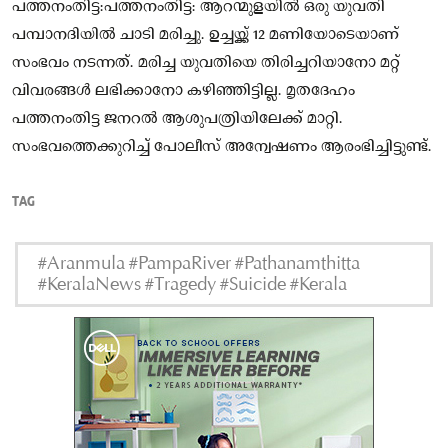
പത്തനംതിട്ട:പത്തനംതിട്ട: ആറന്മുളയിൽ ഒരു യുവതി
പമ്പാനദിയിൽ ചാടി മരിച്ചു. ഉച്ചയ്ക്ക് 12 മണിയോടെയാണ്
സംഭവം നടന്നത്. മരിച്ച യുവതിയെ തിരിച്ചറിയാനോ മറ്റ്
വിവരങ്ങൾ ലഭിക്കാനോ കഴിഞ്ഞിട്ടില്ല. മൃതദേഹം
പത്തനംതിട്ട ജനറൽ ആശുപത്രിയിലേക്ക് മാറ്റി.
സംഭവത്തെക്കുറിച്ച് പോലീസ് അന്വേഷണം ആരംഭിച്ചിട്ടുണ്ട്.
TAG
#Aranmula #PampaRiver #Pathanamthitta
#KeralaNews #Tragedy #Suicide #Kerala