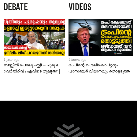
DEBATE
VIDEOS
നാട്ടുകാർക്കെതിരെ കേസ്
1 year ago
4 hours ago
ബസ്സിൽ പോലും സ്ത്രീ – പുരുഷ
ട്രംപിന്റെ ഹെലികോപ്റ്ററും
വേർതിരിവ് ; എവിടെ തുല്യത? |
പാസഞ്ചര്‍ വിമാനവും തൊട്ടടുത്ത്