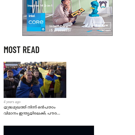
MOST READ
4 years ago
യുദ്ധമുഖത്ത് നിന്ന് ഒൻപതാം
വിമാനം ഇന്ത്യയിലേക്ക്; പൗരന്മാർ
സുരക്ഷിതരാകുംവരെ വിശ്രമമില്ല
– കേന്ദ്രം