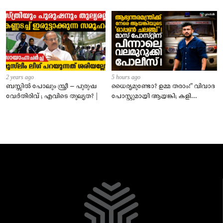
2 years ago
5 hours ago
ബസ്സിൽ പോലും സ്ത്രീ – പുരുഷ
ധൈര്യമുണ്ടോ? ഉമ്മ തരാം!” വിവാദ
വേർതിരിവ് ; എവിടെ തുല്യത? |
പോസ്റ്റുമായി ആയങ്കി; കളി
കടുപ്പിച്ച് പോലീസ്!