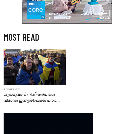
MOST READ
4 years ago
യുദ്ധമുഖത്ത് നിന്ന് ഒൻപതാം
വിമാനം ഇന്ത്യയിലേക്ക്; പൗരന്മാർ
സുരക്ഷിതരാകുംവരെ വിശ്രമമില്ല
– കേന്ദ്രം