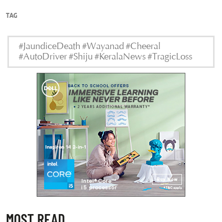
TAG
#JaundiceDeath #Wayanad #Cheeral
#AutoDriver #Shiju #KeralaNews #TragicLoss
MOST READ