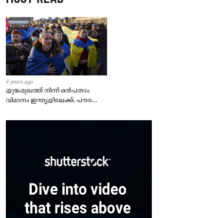
4 years ago
യുദ്ധമുഖത്ത് നിന്ന് ഒൻപതാം
വിമാനം ഇന്ത്യയിലേക്ക്; പൗരന്മാർ
സുരക്ഷിതരാകുംവരെ വിശ്രമമില്ല
– കേന്ദ്രം