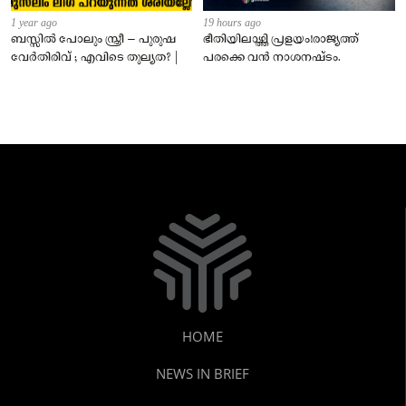
1 year ago
19 hours ago
ബസ്സിൽ പോലും സ്ത്രീ – പുരുഷ
ഭീതിയിലാഴ്ത്തി പ്രളയം!രാജ്യത്ത്
വേർതിരിവ് ; എവിടെ തുല്യത? |
പരക്കെ വൻ നാശനഷ്ടം.
HOME
NEWS IN BRIEF