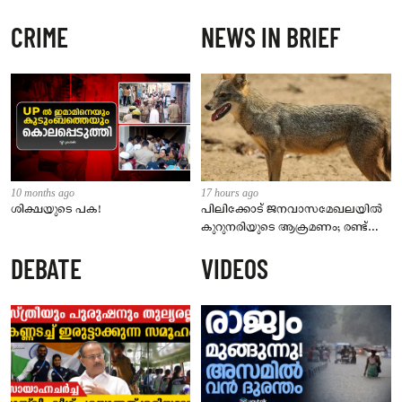
CRIME
NEWS IN BRIEF
10 months ago
17 hours ago
ശിക്ഷയുടെ പക!
പിലിക്കോട് ജനവാസമേഖലയിൽ
കുറുനരിയുടെ ആക്രമണം; രണ്ട്
പേർക്ക് കടിയേറ്റു, ജാഗ്രതാ
DEBATE
VIDEOS
നിർദേശം നൽകി പഞ്ചായത്ത്