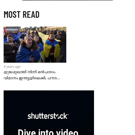
MOST READ
4 years ago
യുദ്ധമുഖത്ത് നിന്ന് ഒൻപതാം
വിമാനം ഇന്ത്യയിലേക്ക്; പൗരന്മാർ
സുരക്ഷിതരാകുംവരെ വിശ്രമമില്ല
– കേന്ദ്രം