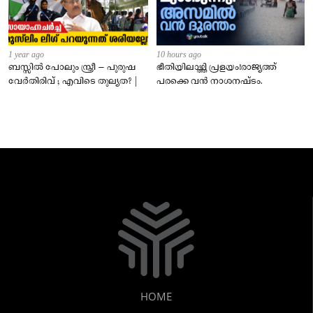
1 year ago
10 hours ago
ബസ്സിൽ പോലും സ്ത്രീ – പുരുഷ
ഭീതിയിലാഴ്ത്തി പ്രളയം!രാജ്യത്ത്
വേർതിരിവ് ; എവിടെ തുല്യത? |
പരക്കെ വൻ നാശനഷ്ടം.
HOME