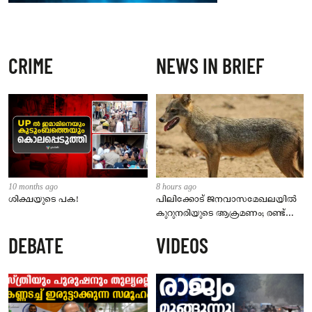
CRIME
NEWS IN BRIEF
10 months ago
8 hours ago
ശിക്ഷയുടെ പക!
പിലിക്കോട് ജനവാസമേഖലയിൽ
കുറുനരിയുടെ ആക്രമണം; രണ്ട്
പേർക്ക് കടിയേറ്റു, ജാഗ്രതാ
DEBATE
VIDEOS
നിർദേശം നൽകി പഞ്ചായത്ത്