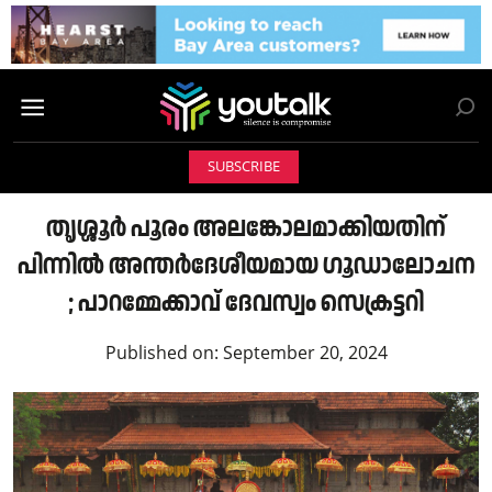
SUBSCRIBE
തൃശ്ശൂർ പൂരം അലങ്കോലമാക്കിയതിന്
പിന്നില്‍ അന്തർദേശീയമായ ഗൂഡാലോചന
; പാറമ്മേക്കാവ് ദേവസ്വം സെക്രട്ടറി
Published on:
September 20, 2024