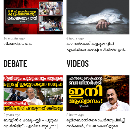
10 months ago
4 hours ago
ശിക്ഷയുടെ പക!
കാസർകോട് കളക്ടറേറ്റിൽ
എലിവിഷം കഴിച്ച; സീനിയർ ക്ലർക്ക്
മരിച്ചു
DEBATE
VIDEOS
2 years ago
6 hours ago
ബസ്സിൽ പോലും സ്ത്രീ – പുരുഷ
ദുരിതബാധിതരെ ചേർത്തുപിടിച്ച്
വേർതിരിവ് ; എവിടെ തുല്യത? |
സർക്കാർ; ₹14.40 കോടിയുടെ
‘സ്നേഹസാന്ത്വനം’