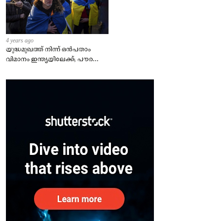
4 years ago
യുദ്ധമുഖത്ത് നിന്ന് ഒൻപതാം
വിമാനം ഇന്ത്യയിലേക്ക്; പൗരന്മാർ
സുരക്ഷിതരാകുംവരെ വിശ്രമമില്ല
– കേന്ദ്രം