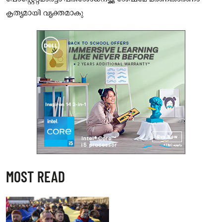
കൃത്യമായി വ്യക്തമാകു
MOST READ