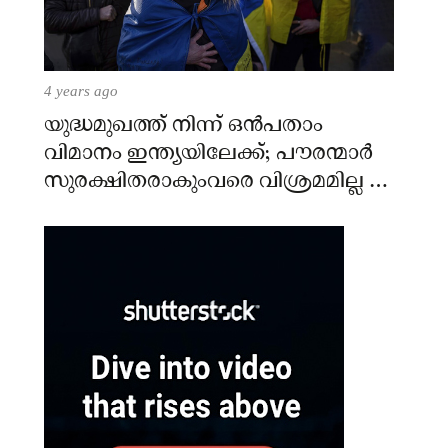
4 years ago
യുദ്ധമുഖത്ത് നിന്ന് ഒൻപതാം
വിമാനം ഇന്ത്യയിലേക്ക്; പൗരന്മാർ
സുരക്ഷിതരാകുംവരെ വിശ്രമമില്ല –
കേന്ദ്രം