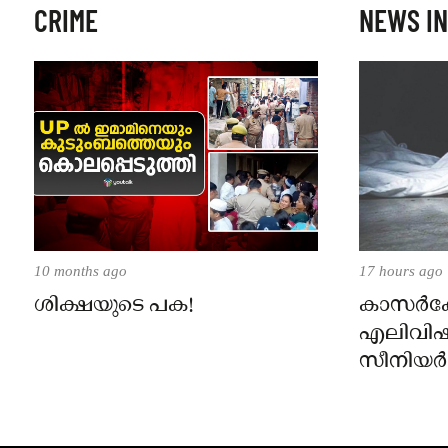
CRIME
NEWS IN
10 months ago
17 hours ago
ശിക്ഷയുടെ പക!
കാസർകോട
എലിവിഷം
സീനിയർ ക്