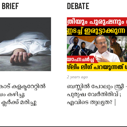
 BRIEF
DEBATE
2 years ago
് കളക്ടറേറ്റിൽ
ബസ്സിൽ പോലും സ്ത്രീ 
 കഴിച്ച;
പുരുഷ വേർതിരിവ് ;
ലർക്ക് മരിച്ചു
എവിടെ തുല്യത? |