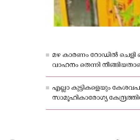
മഴ കാരണം റോഡിൽ ചെളി കെ
വാഹനം തെന്നി നീങ്ങിയതാ
അപകടകാരണമെന്നും റോഡി
പരിഹരിക്കുമെന്നും പഞ്ചായ
എല്ലാ കുട്ടികളെയും കേശവപ
സാമൂഹികാരോഗ്യ കേന്ദ്രത്തിലേയ്