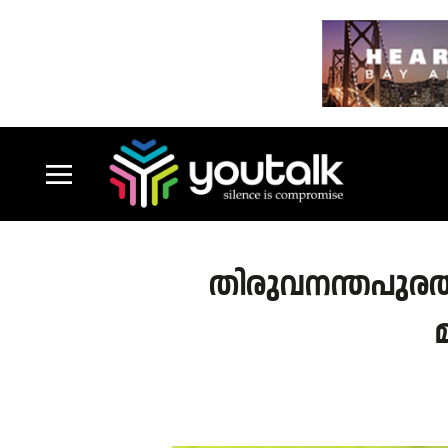
തിരുവനന്തപുരത്
മ