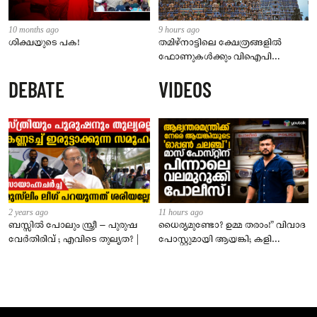
10 months ago
9 hours ago
ശിക്ഷയുടെ പക!
തമിഴ്‌നാട്ടിലെ ക്ഷേത്രങ്ങളിൽ
ഫോണുകൾക്കും വിഐപി
ദർശനത്തിനും നിയന്ത്രണം;
DEBATE
VIDEOS
സെപ്റ്റംബർ 1 മുതൽ നിലവിൽ
വരും
2 years ago
11 hours ago
ബസ്സിൽ പോലും സ്ത്രീ – പുരുഷ
ധൈര്യമുണ്ടോ? ഉമ്മ തരാം!” വിവാദ
വേർതിരിവ് ; എവിടെ തുല്യത? |
പോസ്റ്റുമായി ആയങ്കി; കളി
കടുപ്പിച്ച് പോലീസ്!