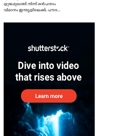
യുദ്ധമുഖത്ത് നിന്ന് ഒൻപതാം
വിമാനം ഇന്ത്യയിലേക്ക്; പൗരന്മാർ
സുരക്ഷിതരാകുംവരെ വിശ്രമമില്ല
– കേന്ദ്രം