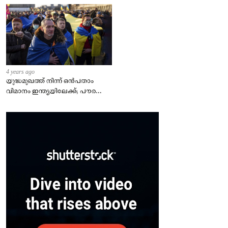
4 years ago
യുദ്ധമുഖത്ത് നിന്ന് ഒൻപതാം
വിമാനം ഇന്ത്യയിലേക്ക്; പൗരന്മാർ
സുരക്ഷിതരാകുംവരെ വിശ്രമമില്ല
– കേന്ദ്രം