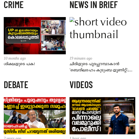
CRIME
NEWS IN BRIEF
10 months ago
19 minutes ago
ശിക്ഷയുടെ പക!
ചിരിയുടെ പൂരപ്പറമ്പാകാൻ
‘ബെത്‌ലഹേം കുടുംബ യൂണിറ്റ്’;
നിവിൻ പോളിക്കൊപ്പം മമിതയും
DEBATE
VIDEOS
2 years ago
1 hour ago