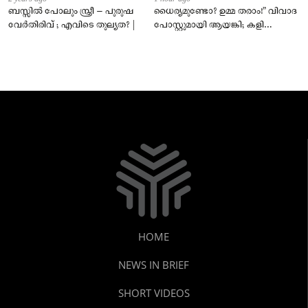
ബസ്സിൽ പോലും സ്ത്രീ – പുരുഷ
ധൈര്യമുണ്ടോ? ഉമ്മ തരാം!” വിവാദ
വേർതിരിവ് ; എവിടെ തുല്യത? |
പോസ്റ്റുമായി ആയങ്കി; കളി
കടുപ്പിച്ച് പോലീസ്!
HOME
NEWS IN BRIEF
SHORT VIDEOS