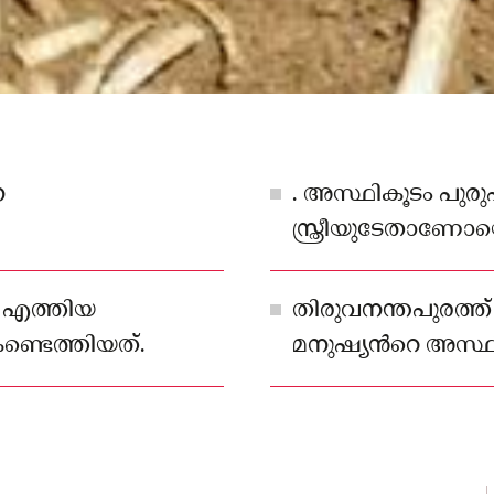
െ
. അസ്ഥികൂടം പുര
സ്ത്രീയുടേതാണോയെന
ഫോറന്‍സിക് വിദ
നടത്തും.
ി എത്തിയ
തിരുവനന്തപുരത്ത
ണ്ടെത്തിയത്.
മനുഷ്യന്‍റെ അസ്ഥ