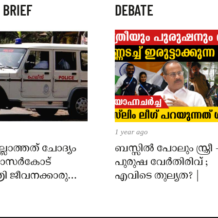
 BRIEF
DEBATE
1 year ago
്ലാത്തത് ചോദ്യം
ബസ്സിൽ പോലും സ്ത്രീ 
 കാസർകോട്
പുരുഷ വേർതിരിവ് ;
ി ജീവനക്കാരുടെ
എവിടെ തുല്യത? |
ിൽ
ാർക്കെതിരെ കേസ്