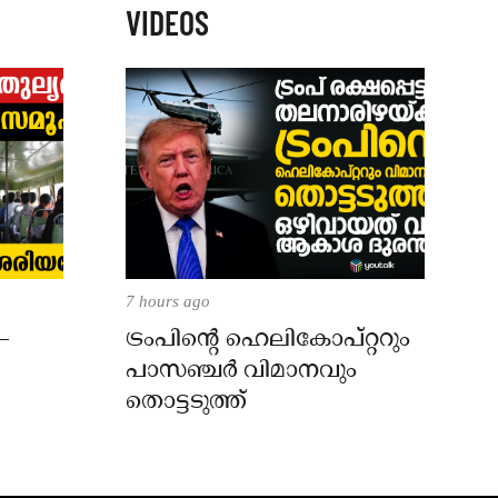
VIDEOS
7 hours ago
–
ട്രംപിന്റെ ഹെലികോപ്റ്ററും
പാസഞ്ചര്‍ വിമാനവും
തൊട്ടടുത്ത്