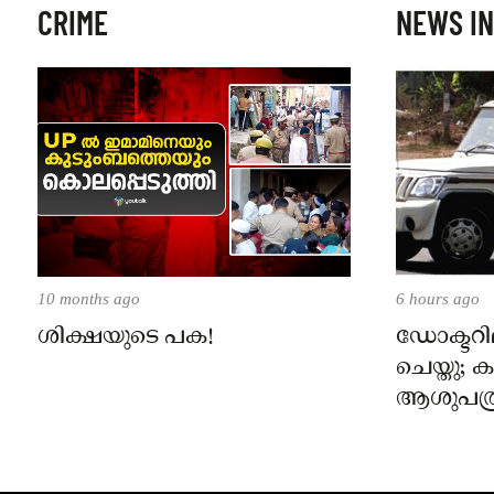
CRIME
NEWS IN
10 months ago
6 hours ago
ശിക്ഷയുടെ പക!
ഡോക്ടറില
ചെയ്തു;
ആശുപത്ര
പരാതിയ
നാട്ടുക