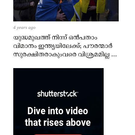
4 years ago
യുദ്ധമുഖത്ത് നിന്ന് ഒൻപതാം
വിമാനം ഇന്ത്യയിലേക്ക്; പൗരന്മാർ
സുരക്ഷിതരാകുംവരെ വിശ്രമമില്ല –
കേന്ദ്രം