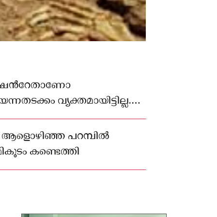
ുഷന്‍റേതാണോ
്നതടക്കം വ്യക്തമായിട്ടില്ല.
ഗ്ധരടക്കമെത്തി പരിശോധന
് ആളൊഴിഞ്ഞ പറമ്പിൽ
ികൂടം കണ്ടെത്തി