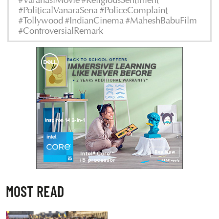
#VaranasiMovie #ReligiousSentiment
#PoliticalVanaraSena #PoliceComplaint
#Tollywood #IndianCinema #MaheshBabuFilm
#ControversialRemark
MOST READ