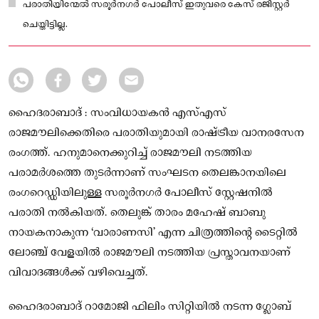
പരാതിയിന്മേൽ സരൂർനഗർ പോലീസ് ഇതുവരെ കേസ് രജിസ്റ്റർ
ചെയ്തിട്ടില്ല.
ഹൈദരാബാദ് : സംവിധായകൻ എസ്എസ്
രാജമൗലിക്കെതിരെ പരാതിയുമായി രാഷ്ട്രീയ വാനരസേന
രംഗത്ത്. ഹനുമാനെക്കുറിച്ച് രാജമൗലി നടത്തിയ
പരാമർശത്തെ തുടർന്നാണ് സംഘടന തെലങ്കാനയിലെ
രംഗറെഡ്ഡിയിലുള്ള സരൂർനഗർ പോലീസ് സ്റ്റേഷനിൽ
പരാതി നൽകിയത്. തെലുങ്ക് താരം മഹേഷ് ബാബു
നായകനാകുന്ന ‘വാരാണസി’ എന്ന ചിത്രത്തിന്റെ ടൈറ്റിൽ
ലോഞ്ച് വേളയിൽ രാജമൗലി നടത്തിയ പ്രസ്താവനയാണ്
വിവാദങ്ങൾക്ക് വഴിവെച്ചത്.
ഹൈദരാബാദ് റാമോജി ഫിലിം സിറ്റിയിൽ നടന്ന ഗ്ലോബ്