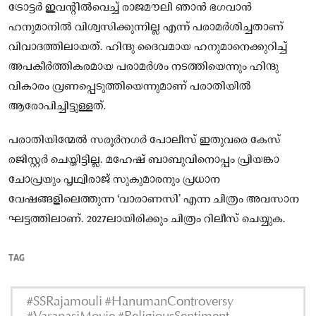
ട്രോട്ടർ ഇവന്റിൽവെച്ച് രാജമൗലി ഞാൻ ഭഗവാൻ
ഹനുമാനിൽ വിശ്വസിക്കുന്നില്ല എന്ന് പരാമർശിച്ചതാണ്
വിവാദത്തിലായത്. ഹിന്ദു ദൈവമായ ഹനുമാനെക്കുറിച്ച്
അപകീർത്തികരമായ പരാമർശം നടത്തിയെന്നും ഹിന്ദു
വികാരം വ്രണപ്പെടുത്തിയെന്നുമാണ് പരാതിയിൽ
ആരോപിച്ചിട്ടുള്ളത്.
പരാതിയിന്മേൽ സരൂർനഗർ പോലീസ് ഇതുവരെ കേസ്
രജിസ്റ്റർ ചെയ്തിട്ടില്ല. മഹേഷ് ബാബുവിനൊപ്പം പ്രിയങ്കാ
ചോപ്രയും പൃഥ്വിരാജ് സുകുമാരനും പ്രധാന
വേഷങ്ങളിലെത്തുന്ന ‘വാരാണസി’ എന്ന ചിത്രം അവസാന
ഘട്ടത്തിലാണ്. 2027ലായിരിക്കും ചിത്രം റിലീസ് ചെയ്യുക.
TAG
#SSRajamouli #HanumanControversy