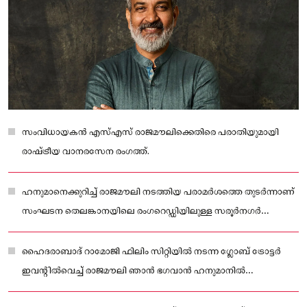
സംവിധായകൻ എസ്എസ് രാജമൗലിക്കെതിരെ പരാതിയുമായി
രാഷ്ട്രീയ വാനരസേന രംഗത്ത്.
ഹനുമാനെക്കുറിച്ച് രാജമൗലി നടത്തിയ പരാമർശത്തെ തുടർന്നാണ്
സംഘടന തെലങ്കാനയിലെ രംഗറെഡ്ഡിയിലുള്ള സരൂർനഗർ
പോലീസ് സ്റ്റേഷനിൽ പരാതി നൽകിയത്.
ഹൈദരാബാദ് റാമോജി ഫിലിം സിറ്റിയിൽ നടന്ന ഗ്ലോബ് ട്രോട്ടർ
ഇവന്റിൽവെച്ച് രാജമൗലി ഞാൻ ഭഗവാൻ ഹനുമാനിൽ
വിശ്വസിക്കുന്നില്ല എന്ന് പരാമർശിച്ചതാണ് വിവാദത്തിലായത്.