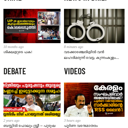
10 months ago
8 minutes ago
ശിക്ഷയുടെ പക!
വടക്കാഞ്ചേരിയിൽ വൻ
ലഹരിമരുന്ന് വേട്ട; കുന്നംകുളം
സ്വദേശി പിടിയിൽ
DEBATE
VIDEOS
2 years ago
3 hours ago
ബസ്സിൽ പോലും സ്ത്രീ – പുരുഷ
പൂർണ വന്ദേമാതരം