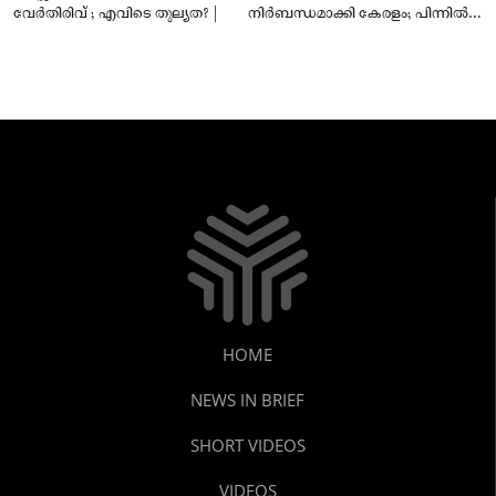
വേർതിരിവ് ; എവിടെ തുല്യത? |
നിർബന്ധമാക്കി കേരളം; പിന്നിൽ
സംഘപരിവാർ അജണ്ടയോ?
HOME
NEWS IN BRIEF
SHORT VIDEOS
VIDEOS