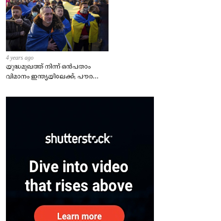
4 years ago
യുദ്ധമുഖത്ത് നിന്ന് ഒൻപതാം
വിമാനം ഇന്ത്യയിലേക്ക്; പൗരന്മാർ
സുരക്ഷിതരാകുംവരെ വിശ്രമമില്ല
– കേന്ദ്രം