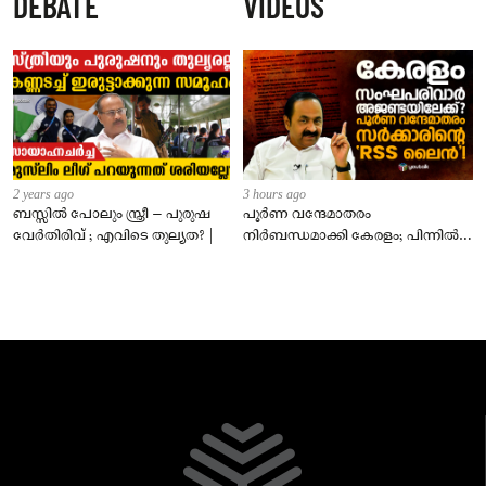
DEBATE
VIDEOS
2 years ago
3 hours ago
ബസ്സിൽ പോലും സ്ത്രീ – പുരുഷ
പൂർണ വന്ദേമാതരം
വേർതിരിവ് ; എവിടെ തുല്യത? |
നിർബന്ധമാക്കി കേരളം; പിന്നിൽ
സംഘപരിവാർ അജണ്ടയോ?