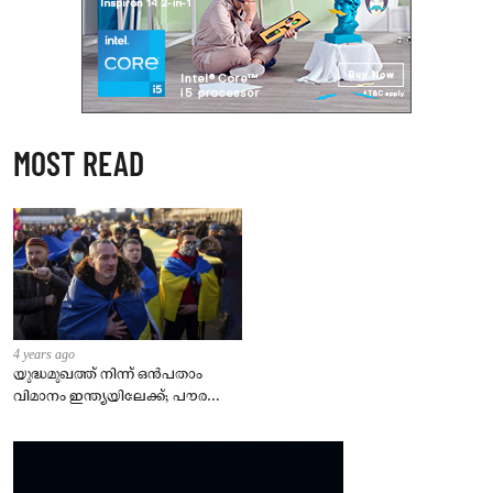
MOST READ
4 years ago
യുദ്ധമുഖത്ത് നിന്ന് ഒൻപതാം
വിമാനം ഇന്ത്യയിലേക്ക്; പൗരന്മാർ
സുരക്ഷിതരാകുംവരെ വിശ്രമമില്ല
– കേന്ദ്രം