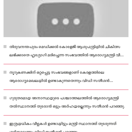
തിരുവനന്തപുരം മെഡിക്കൽ കോളേജ് ആശുപത്രിയിൽ ചികിത്സ
ലഭിക്കാതെ ഹൃദ്രോഗി മരിച്ചെന്ന സംഭവത്തിൽ ആരോഗ്യമന്ത്രി വീണാ
ജോർജിനെതിരെ രൂക്ഷ വിമർശനവുമായി പ്രതിപക്ഷ നേതാവ് വിഡി
സതീശൻ.
നൂറുകണക്കിന് ഒറ്റപ്പെട്ട സംഭവങ്ങളാണ് കേരളത്തിലെ
ആരോഗ്യമേഖലയിൽ ഉണ്ടാകുന്നതെന്നും വിഡി സതീശൻ
പരിഹാസരൂപേണ ചൂണ്ടിക്കാട്ടി.
ഗുരുതരമായ അനാസ്ഥയുടെ പശ്ചാത്തലത്തിൽ ആരോഗ്യമന്ത്രി
തൽസ്ഥാനത്ത് തുടരാൻ ഒട്ടും അർഹയല്ലെന്നും സതീശൻ പറഞ്ഞു.
ഇത്രയധികം വീഴ്ചകൾ ഉണ്ടായിട്ടും മന്ത്രി സ്ഥാനത്ത് തുടരുന്നത്