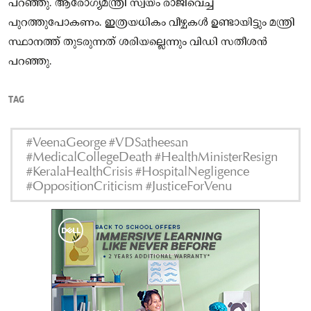
പറഞ്ഞു. ആരോഗ്യമന്ത്രി സ്വയം രാജിവെച്ച്
പുറത്തുപോകണം. ഇത്രയധികം വീഴ്ചകൾ ഉണ്ടായിട്ടും മന്ത്രി
സ്ഥാനത്ത് തുടരുന്നത് ശരിയല്ലെന്നും വിഡി സതീശൻ
പറഞ്ഞു.
TAG
#VeenaGeorge #VDSatheesan
#MedicalCollegeDeath #HealthMinisterResign
#KeralaHealthCrisis #HospitalNegligence
#OppositionCriticism #JusticeForVenu