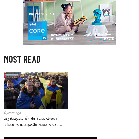
MOST READ
4 years ago
യുദ്ധമുഖത്ത് നിന്ന് ഒൻപതാം
വിമാനം ഇന്ത്യയിലേക്ക്; പൗരന്മാർ
സുരക്ഷിതരാകുംവരെ വിശ്രമമില്ല
– കേന്ദ്രം