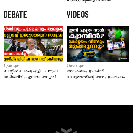
ജീവനൊടുക്കിയ സംഭവം:
58കാരനെതിരെ പോക്സോ കേസ്;
DEBATE
VIDEOS
പ്രതി റിമാൻഡിൽ
1 year ago
4 hours ago
ബസ്സിൽ പോലും സ്ത്രീ – പുരുഷ
ഒഴിയാതെ പ്രളയഭീതി! |
വേർതിരിവ് ; എവിടെ തുല്യത? |
കോട്ടയത്തിന്റെ താഴ്ന്ന പ്രദേശങ്ങൾ
ഇപ്പോഴും വെള്ളത്തിനടിയിൽ!