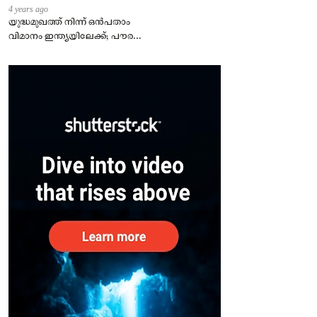
4 years ago
യുദ്ധമുഖത്ത് നിന്ന് ഒൻപതാം
വിമാനം ഇന്ത്യയിലേക്ക്; പൗരന്മാർ
സുരക്ഷിതരാകുംവരെ വിശ്രമമില്ല
– കേന്ദ്രം