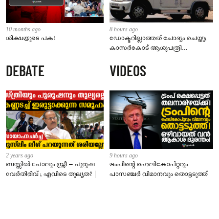
10 months ago
8 hours ago
ശിക്ഷയുടെ പക!
ഡോക്ടറില്ലാത്തത് ചോദ്യം ചെയ്തു;
കാസർകോട് ആശുപത്രി
ജീവനക്കാരുടെ പരാതിയിൽ
DEBATE
VIDEOS
നാട്ടുകാർക്കെതിരെ കേസ്
2 years ago
9 hours ago
ബസ്സിൽ പോലും സ്ത്രീ – പുരുഷ
ട്രംപിന്റെ ഹെലികോപ്റ്ററും
വേർതിരിവ് ; എവിടെ തുല്യത? |
പാസഞ്ചര്‍ വിമാനവും തൊട്ടടുത്ത്