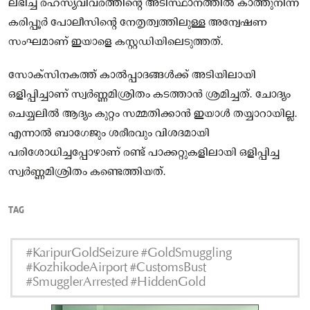
ലഭിച്ച രഹസ്യവിവരത്തിന്റെ അടിസ്ഥാനത്തിൽ കാത്തുനിന്ന
കരിപ്പൂർ പോലീസിന്റെ നേതൃത്വത്തിലുള്ള അന്വേഷണ
സംഘമാണ് ഇയാളെ കസ്റ്റഡിയിലെടുത്തത്.
സോക്‌സിനകത്ത് കാൽപ്പാദങ്ങൾക്ക് അടിയിലായി
ഒളിപ്പിച്ചാണ് സ്വർണ്ണമിശ്രിതം കടത്താൻ ശ്രമിച്ചത്. ചോദ്യം
ചെയ്യലിൽ ആദ്യം കുറ്റം സമ്മതിക്കാൻ ഇയാൾ തയ്യാറായില്ല.
എന്നാൽ ബാഗേജും ശരീരവും വിശദമായി
പരിശോധിച്ചപ്പോഴാണ് രണ്ട് പാക്കറ്റുകളിലായി ഒളിപ്പിച്ച
സ്വർണ്ണമിശ്രിതം കണ്ടെത്തിയത്.
TAG
#KaripurGoldSeizure #GoldSmuggling
#KozhikodeAirport #CustomsBust
#SmugglerArrested #HiddenGold