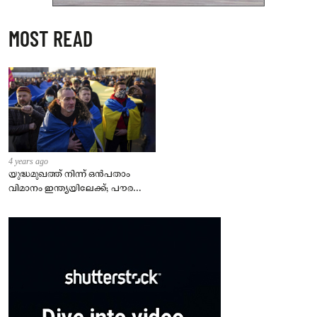
MOST READ
4 years ago
യുദ്ധമുഖത്ത് നിന്ന് ഒൻപതാം
വിമാനം ഇന്ത്യയിലേക്ക്; പൗരന്മാർ
സുരക്ഷിതരാകുംവരെ വിശ്രമമില്ല
– കേന്ദ്രം