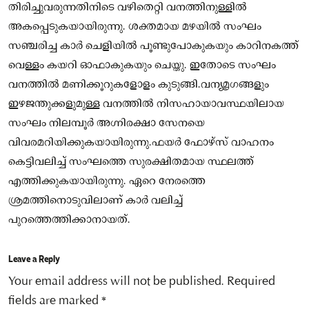
തിരിച്ചുവരുന്നതിനിടെ വഴിതെറ്റി വനത്തിനുള്ളിൽ
അകപ്പെടുകയായിരുന്നു. ശക്തമായ മഴയിൽ സംഘം
സഞ്ചരിച്ച കാർ ചെളിയിൽ പൂണ്ടുപോകുകയും കാറിനകത്ത്
വെള്ളം കയറി ഓഫാകുകയും ചെയ്തു. ഇതോടെ സംഘം
വനത്തിൽ മണിക്കൂറുകളോളം കുടുങ്ങി.വന്യമൃഗങ്ങളും
ഇഴജന്തുക്കളുമുള്ള വനത്തിൽ നിസഹായാവസ്ഥയിലായ
സംഘം നിലമ്പൂർ അഗ്നിരക്ഷാ സേനയെ
വിവരമറിയിക്കുകയായിരുന്നു.ഫയർ ഫോഴ്സ് വാഹനം
കെട്ടിവലിച്ച് സംഘത്തെ സുരക്ഷിതമായ സ്ഥലത്ത്
എത്തിക്കുകയായിരുന്നു. ഏറെ നേരത്തെ
ശ്രമത്തിനൊടുവിലാണ് കാര്‍ വലിച്ച്
പുറത്തെത്തിക്കാനായത്.
Leave a Reply
Your email address will not be published.
Required
fields are marked
*