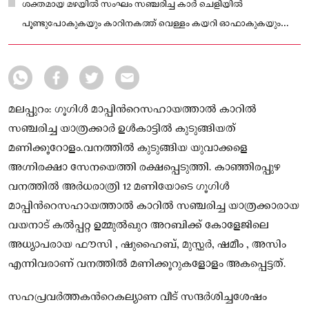
ഫൗസി , ഷുഹൈബ്, മുസ്ഫർ, ഷമീം , അസിം എന്നിവരാണ്
ശക്തമായ മഴയിൽ സംഘം സഞ്ചരിച്ച കാർ ചെളിയിൽ
വനത്തിൽ മണിക്കൂറുകളോളം അകപ്പെട്ടത്.
പൂണ്ടുപോകുകയും കാറിനകത്ത് വെള്ളം കയറി ഓഫാകുകയും
ചെയ്തു
മലപ്പുറം: ഗൂഗിൾ മാപ്പിന്‍റെസഹായത്താൽ കാറിൽ
സഞ്ചരിച്ച യാത്രക്കാർ ഉൾകാട്ടിൽ കുടുങ്ങിയത്
മണിക്കൂറോളം.വനത്തിൽ കുടുങ്ങിയ യുവാക്കളെ
അഗ്നിരക്ഷാ സേനയെത്തി രക്ഷപ്പെടുത്തി. കാഞ്ഞിരപ്പുഴ
വനത്തിൽ അര്‍ധരാത്രി 12 മണിയോടെ ഗൂഗിൾ
മാപ്പിന്‍റെസഹായത്താൽ കാറിൽ സഞ്ചരിച്ച യാത്രക്കാരായ
വയനാട് കൽപ്പറ്റ ഉമ്മുൽഖുറ അറബിക്ക് കോളേജിലെ
അധ്യാപരായ ഫൗസി , ഷുഹൈബ്, മുസ്ഫർ, ഷമീം , അസിം
എന്നിവരാണ് വനത്തിൽ മണിക്കൂറുകളോളം അകപ്പെട്ടത്.
സഹപ്രവർത്തകന്‍റെകല്യാണ വീട് സന്ദർശിച്ചശേഷം