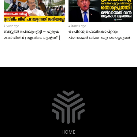
1 year ago
4 hours ago
ബസ്സിൽ പോലും സ്ത്രീ – പുരുഷ
ട്രംപിന്റെ ഹെലികോപ്റ്ററും
വേർതിരിവ് ; എവിടെ തുല്യത? |
പാസഞ്ചര്‍ വിമാനവും തൊട്ടടുത്ത്
HOME