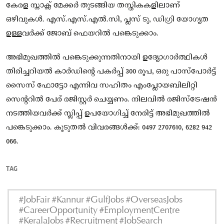
കേരള സ്നാക്സ് മേക്കർ തുടങ്ങിയ തസ്തികകളിലാണ്
ഒഴിവുകൾ. എസ്.എസ്.എൽ.സി, പ്ലസ് ടു, ഡിഗ്രി യോഗ്യത
ഉള്ളവർക്ക് ജോബ് ഫെയറിൽ പങ്കെടുക്കാം.
അഭിമുഖത്തിൽ പങ്കെടുക്കുന്നതിനായി ഉദ്യോഗാർത്ഥികൾ
തിരിച്ചറിയൽ കാർഡിൻ്റെ പകർപ്പ് 300 രൂപ, ഒരു പാസ്‌പോർട്ട്
സൈസ് ഫോട്ടോ എന്നിവ സഹിതം എംപ്ലോയബിലിറ്റി
സെൻ്ററിൽ പേര് രജിസ്റ്റർ ചെയ്യണം. നിലവിൽ രജിസ്ട്രേഷൻ
നടത്തിയവർക്ക് സ്ലിപ്പ് ഉപയോഗിച്ച് നേരിട്ട് അഭിമുഖത്തിൽ
പങ്കെടുക്കാം. കൂടുതൽ വിവരങ്ങൾക്ക്: 0497 2707610, 6282 942
066.
TAG
#JobFair #Kannur #GulfJobs #OverseasJobs
#CareerOpportunity #EmploymentCentre
#KeralaJobs #Recruitment #JobSearch