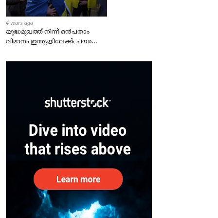
4 years ago
യുദ്ധമുഖത്ത് നിന്ന് ഒൻപതാം
വിമാനം ഇന്ത്യയിലേക്ക്; പൗരന്മാർ
സുരക്ഷിതരാകുംവരെ വിശ്രമമില്ല
– കേന്ദ്രം