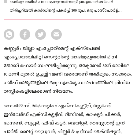
അഭിമുഖത്തിൽ പങ്കെടുക്കുന്നതിനായി ഉദ്യോഗാർത്ഥികൾ
തിരിച്ചറിയൽ കാർഡിൻ്റെ പകർപ്പ് 300 രൂപ, ഒരു പാസ്‌പോർട്ട്
സൈസ് ഫോട്ടോ എന്നിവ സഹിതം എംപ്ലോയബിലിറ്റി സെൻ്ററിൽ
പേര് രജിസ്റ്റർ ചെയ്യണം.
കണ്ണൂർ : ജില്ലാ എംപ്ലോയ്‌മെന്റ് എക്‌സ്‌ചേഞ്ച്
എംപ്ലോയബിലിറ്റി സെന്ററിൻ്റെ ആഭിമുഖ്യത്തിൽ മിനി
ജോബ് ഫെയർ സംഘടിപ്പിക്കുന്നു. ഒക്ടോബർ 30ന് രാവിലെ
10 മണി മുതൽ ഉച്ചയ്ക്ക് 1 മണി വരെയാണ് അഭിമുഖം നടക്കുക.
ഗൾഫ് രാജ്യങ്ങളിലെ ഒരു സ്വകാര്യ സ്ഥാപനത്തിലെ വിവിധ
തസ്തികകളിലേക്കാണ് നിയമനം.
സെയിൽസ്, മാർക്കറ്റിംഗ് എക്‌സിക്യൂട്ടീവ്, സ്റ്റോക്ക്
ഇൻവേർഡ് എക്‌സിക്യൂട്ടീവ്, റീസിവർ, കാഷ്യർ, പിക്കർ,
മേസൺ, ബുച്ചർ, ഫിഷ് കട്ടർ, വെയിറ്റർ, റെസ്റ്റോറൻ്റ് ഇൻ
ചാർജ്, ലൈറ്റ് ഡ്രൈവർ, ചില്ലർ & ഫ്രീസർ ടെക്‌നീഷ്യൻ,