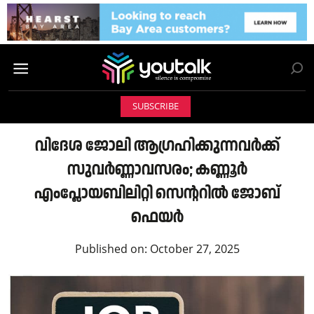
SUBSCRIBE
വിദേശ ജോലി ആഗ്രഹിക്കുന്നവർക്ക്
സുവർണ്ണാവസരം; കണ്ണൂർ
എംപ്ലോയബിലിറ്റി സെന്ററിൽ ജോബ്
ഫെയർ
Published on:
October 27, 2025