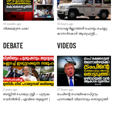
10 months ago
16 hours ago
ശിക്ഷയുടെ പക!
ഡോക്ടറില്ലാത്തത് ചോദ്യം ചെയ്തു;
കാസർകോട് ആശുപത്രി
ജീവനക്കാരുടെ പരാതിയിൽ
DEBATE
VIDEOS
നാട്ടുകാർക്കെതിരെ കേസ്
2 years ago
17 hours ago
ബസ്സിൽ പോലും സ്ത്രീ – പുരുഷ
ട്രംപിന്റെ ഹെലികോപ്റ്ററും
വേർതിരിവ് ; എവിടെ തുല്യത? |
പാസഞ്ചര്‍ വിമാനവും തൊട്ടടുത്ത്