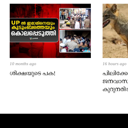
10 months ago
16 hours ago
ശിക്ഷയുടെ പക!
പിലിക്കോ
ജനവാസ
കുറുനരി
രണ്ട് പേർ
ജാഗ്രതാ
പഞ്ചായത