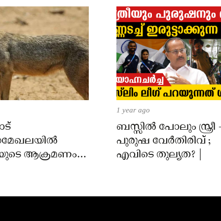
1 year ago
ട്
ബസ്സിൽ പോലും സ്ത്രീ 
മേഖലയിൽ
പുരുഷ വേർതിരിവ് ;
യുടെ ആക്രമണം;
എവിടെ തുല്യത? |
ക്ക് കടിയേറ്റു,
 നിർദേശം നൽകി
്ത്