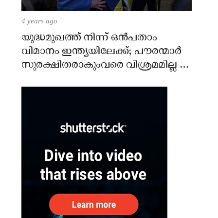
4 years ago
യുദ്ധമുഖത്ത് നിന്ന് ഒൻപതാം
വിമാനം ഇന്ത്യയിലേക്ക്; പൗരന്മാർ
സുരക്ഷിതരാകുംവരെ വിശ്രമമില്ല –
കേന്ദ്രം