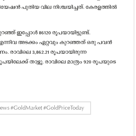
ഷൻ പുതിയ വില നിശ്ചയിച്ചത്. കേരളത്തിൽ
ഞ്ഞ്‍ ഇപ്പോൾ 86120 രൂപയായിട്ടുണ്ട്.
 എന്നിവ അടക്കം ഏറ്റവും കുറഞ്ഞത് ഒരു പവൻ
ം. രാവിലെ 3,862.21 രൂപയായിരുന്ന
യിലേക്ക് താഴ്ന്നു. രാവിലെ മാത്രം 920 രൂപയുടെ
News #GoldMarket #GoldPriceToday