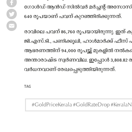
ഗോൾഡ് ആൻഡ് സിൽവർ മർച്ചന്റ് അസോസിയേ
640 രൂപയാണ് പവന് കുറഞ്ഞിരിക്കുന്നത്.
രാവിലെ പവന് 86,760 രൂപയായിരുന്നു. ഇത് കുറ
ജി.എസ്.ടി., പണിക്കൂലി, ഹാൾമാർക്ക് ഫീസ്
ആഭരണത്തിന് 94,000 രൂപയ്ക്ക് മുകളിൽ നൽകണ
അന്താരാഷ്ട്ര സ്വർണവില. ഇപ്പോൾ 3,808.82 രൂപ
വർധനവാണ് രേഖപ്പെടുത്തിയിരുന്നത്.
TAG
#GoldPriceKerala #GoldRateDrop #Kerala