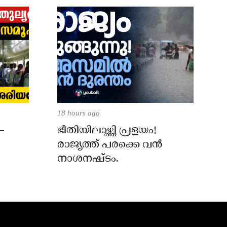
18 hours ago
–
ഭീതിയിലാഴ്ത്തി പ്രളയം!
രാജ്യത്ത് പരക്കെ വൻ
നാശനഷ്ടം.