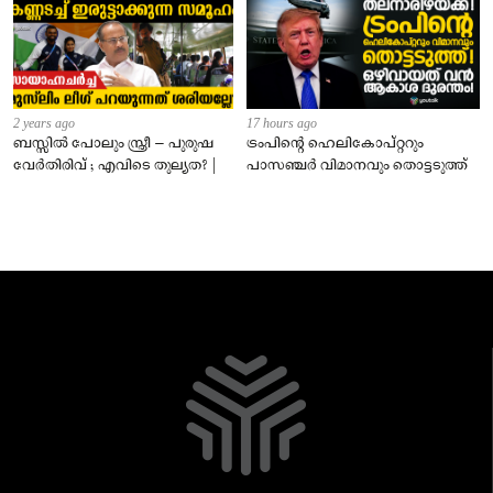
2 years ago
17 hours ago
ബസ്സിൽ പോലും സ്ത്രീ – പുരുഷ
ട്രംപിന്റെ ഹെലികോപ്റ്ററും
വേർതിരിവ് ; എവിടെ തുല്യത? |
പാസഞ്ചര്‍ വിമാനവും തൊട്ടടുത്ത്