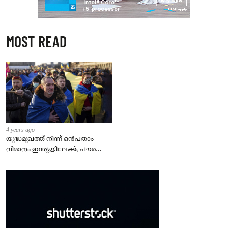
MOST READ
4 years ago
യുദ്ധമുഖത്ത് നിന്ന് ഒൻപതാം
വിമാനം ഇന്ത്യയിലേക്ക്; പൗരന്മാർ
സുരക്ഷിതരാകുംവരെ വിശ്രമമില്ല
– കേന്ദ്രം