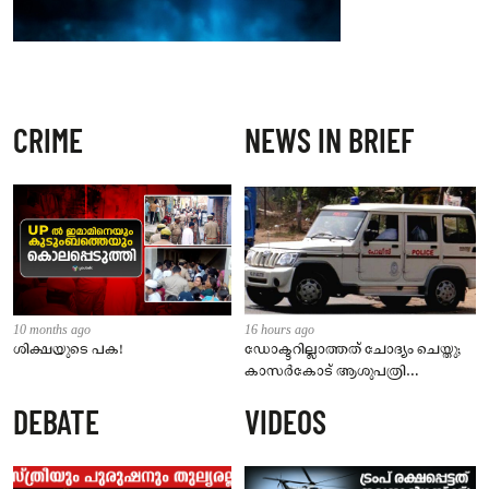
CRIME
NEWS IN BRIEF
10 months ago
16 hours ago
ശിക്ഷയുടെ പക!
ഡോക്ടറില്ലാത്തത് ചോദ്യം ചെയ്തു;
കാസർകോട് ആശുപത്രി
ജീവനക്കാരുടെ പരാതിയിൽ
DEBATE
VIDEOS
നാട്ടുകാർക്കെതിരെ കേസ്