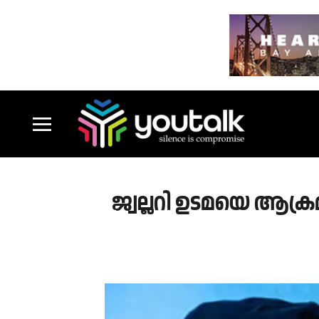
ജ്വല്ലറി ഉടമയെ ആക്രമി