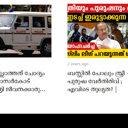
2 years ago
്ലാത്തത് ചോദ്യം
ബസ്സിൽ പോലും സ്ത്രീ 
 കാസർകോട്
പുരുഷ വേർതിരിവ് ;
ി ജീവനക്കാരുടെ
എവിടെ തുല്യത? |
ിൽ
ാർക്കെതിരെ കേസ്