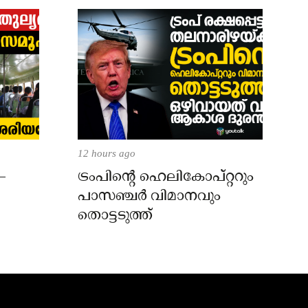
12 hours ago
–
ട്രംപിന്റെ ഹെലികോപ്റ്ററും
പാസഞ്ചര്‍ വിമാനവും
തൊട്ടടുത്ത്