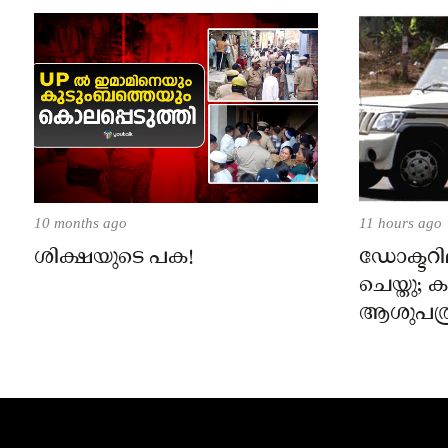
10 months ago
11 hours ago
ശിക്ഷയുടെ പക!
ഡോക്ടറില
ചെയ്തു;
ആശുപത്ര
പരാതിയ
നാട്ടുക