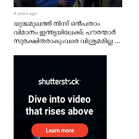
4 years ago
യുദ്ധമുഖത്ത് നിന്ന് ഒൻപതാം
വിമാനം ഇന്ത്യയിലേക്ക്; പൗരന്മാർ
സുരക്ഷിതരാകുംവരെ വിശ്രമമില്ല –
കേന്ദ്രം