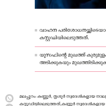
വാഹന പരിശോധനയ്ക്കിടെയ
കസ്റ്റഡിയിലെടുത്തത്.
യൂസഫിന്റെ മുഖത്ത് കുരുമുളക്
അടിക്കുകയും മുഖത്തിടിക്ക
സ്വര്‍ണമടങ്ങിയ ബാഗ് തട്ടിപ്പറി
കടന്നുകളയുകയായിരുന്നു.
മലപ്പുറം: കണ്ണൂര്‍, തൃശൂര്‍ സ്വദേശികളായ ന
കസ്റ്റഡിയിലെടുത്തത്,കണ്ണൂര്‍ സ്വദേശികളായ പ്ര