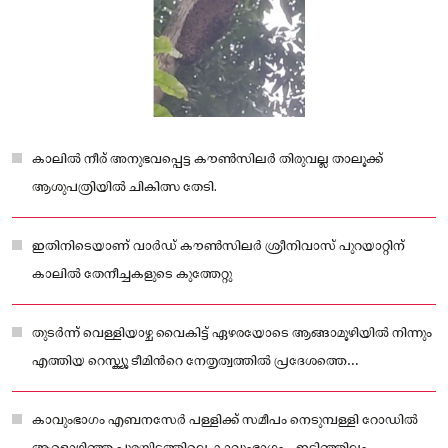
കാലിൽ നീര് അനുഭവപ്പെട്ട കൗൺസിലർ തിരുവല്ല താലൂക്ക്
ആശുപത്രിയിൽ ചികിത്സ തേടി.
ഇതിനിടെയാണ് വാർഡ് കൗൺസിലർ ശ്രീനിവാസ് പുറയാറ്റിന്
കാലിൽ തേനീച്ചകളുടെ കുത്തേറ്റു
തുടർന്ന് വെള്ളിയാഴ്ച വൈകിട്ട് ഏഴരയോടെ ആങ്ങാമൂഴിയിൽ നിന്നും
എത്തിയ റെസ്ക്യൂ ടീമിൻറെ നേതൃത്വത്തിൽ പ്രദേശത്തെ
വീടുകളിലെയും വഴി വിളക്കുകളുടെയും വെളിച്ചം അണച്ച ശേഷം
തേനീച്ചകളെ നശിപ്പിച്ച് കൂട് പൂർണമായും നീക്കം ചെയ്തു
കാവുംഭാഗം എബനസേർ പള്ളിക്ക് സമീപം നെടുമ്പള്ളി റോഡിൽ