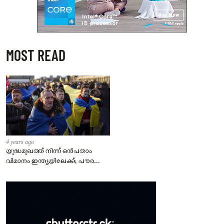
MOST READ
4 years ago
യുദ്ധമുഖത്ത് നിന്ന് ഒൻപതാം
വിമാനം ഇന്ത്യയിലേക്ക്; പൗരന്മാർ
സുരക്ഷിതരാകുംവരെ വിശ്രമമില്ല
– കേന്ദ്രം