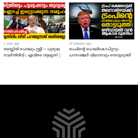
1 year ago
31 minutes ago
ബസ്സിൽ പോലും സ്ത്രീ – പുരുഷ
ട്രംപിന്റെ ഹെലികോപ്റ്ററും
വേർതിരിവ് ; എവിടെ തുല്യത? |
പാസഞ്ചര്‍ വിമാനവും തൊട്ടടുത്ത്