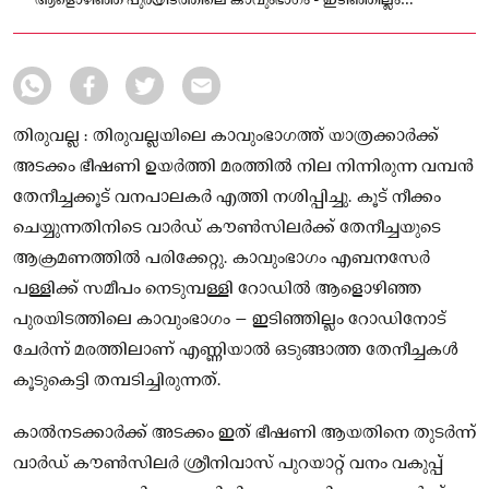
ആളൊഴിഞ്ഞ പുരയിടത്തിലെ കാവുംഭാഗം - ഇടിഞ്ഞില്ലം
റോഡിനോട് ചേർന്ന് മരത്തിലാണ് എണ്ണിയാൽ ഒടുങ്ങാത്ത
തേനീച്ചകൾ കൂടുകെട്ടി തമ്പടിച്ചിരുന്നത്.
തിരുവല്ല : തിരുവല്ലയിലെ കാവുംഭാഗത്ത് യാത്രക്കാർക്ക്
അടക്കം ഭീഷണി ഉയർത്തി മരത്തിൽ നില നിന്നിരുന്ന വമ്പൻ
തേനീച്ചക്കൂട് വനപാലകർ എത്തി നശിപ്പിച്ചു. കൂട് നീക്കം
ചെയ്യുന്നതിനിടെ വാർഡ് കൗൺസിലർക്ക് തേനീച്ചയുടെ
ആക്രമണത്തിൽ പരിക്കേറ്റു. കാവുംഭാഗം എബനസേർ
പള്ളിക്ക് സമീപം നെടുമ്പള്ളി റോഡിൽ ആളൊഴിഞ്ഞ
പുരയിടത്തിലെ കാവുംഭാഗം – ഇടിഞ്ഞില്ലം റോഡിനോട്
ചേർന്ന് മരത്തിലാണ് എണ്ണിയാൽ ഒടുങ്ങാത്ത തേനീച്ചകൾ
കൂടുകെട്ടി തമ്പടിച്ചിരുന്നത്.
കാൽനടക്കാർക്ക് അടക്കം ഇത് ഭീഷണി ആയതിനെ തുടർന്ന്
വാർഡ് കൗൺസിലർ ശ്രീനിവാസ് പുറയാറ്റ് വനം വകുപ്പ്