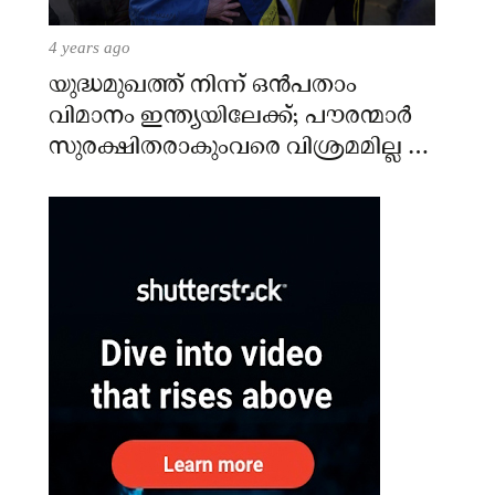
4 years ago
യുദ്ധമുഖത്ത് നിന്ന് ഒൻപതാം
വിമാനം ഇന്ത്യയിലേക്ക്; പൗരന്മാർ
സുരക്ഷിതരാകുംവരെ വിശ്രമമില്ല –
കേന്ദ്രം