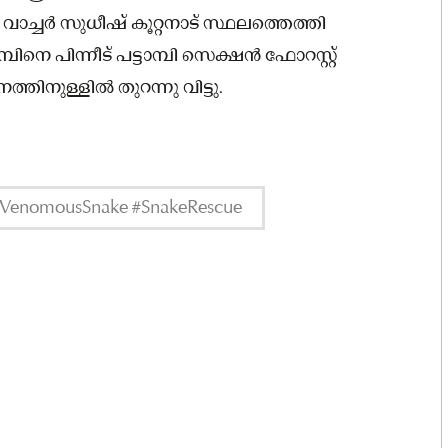
യൂ വാച്ചർ സുധീഷ് കൂറ്റനാട് സ്ഥലത്തെത്തി
ിനെ പിന്നീട് പട്ടാമ്പി സെക്ഷൻ ഫോറസ്റ്റ്
ിനുള്ളിൽ തുറന്നു വിട്ടു.
 #VenomousSnake #SnakeRescue