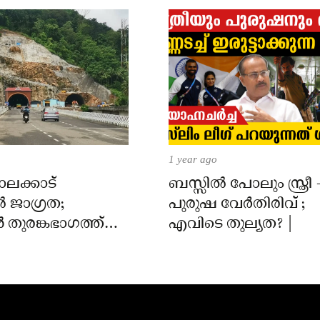
1 year ago
ാലക്കാട്
ബസ്സിൽ പോലും സ്ത്രീ 
 ജാഗ്രത;
പുരുഷ വേർതിരിവ് ;
 തുരങ്കഭാഗത്ത്
എവിടെ തുല്യത? |
് മണ്ണിടിഞ്ഞു