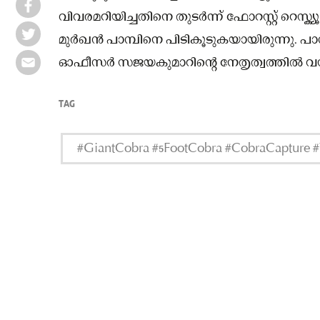
വിവരമറിയിച്ചതിനെ തുടർന്ന് ഫോറസ്റ്റ് റെസ്ക്
മുർഖൻ പാമ്പിനെ പിടികൂടുകയായിരുന്നു. പാമ്പ
ഓഫീസർ സജയകുമാറിന്റെ നേതൃത്വത്തിൽ വനത്ത
TAG
#GiantCobra #5FootCobra #CobraCapture