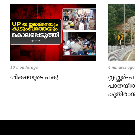
10 months ago
4 minutes ago
ശിക്ഷയുടെ പക!
തൃശ്ശൂർ-പ
പാതയിൽ
കുതിരാൻ
രണ്ടിടത്ത