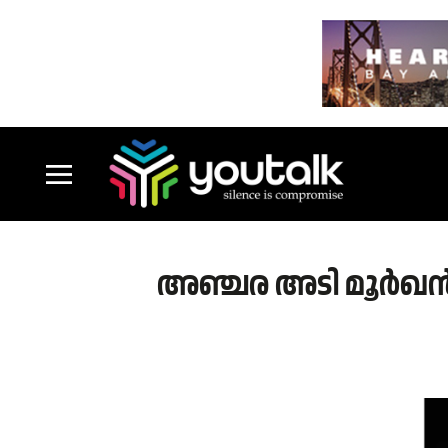
അഞ്ചര അടി മൂർഖൻ ഭീ