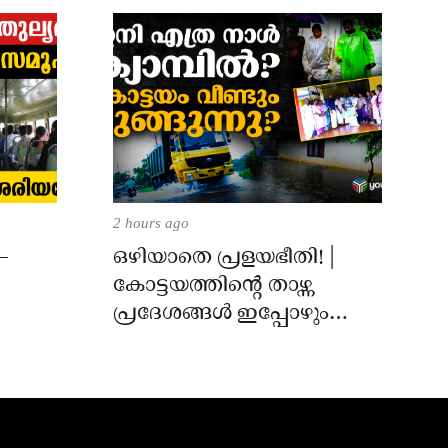
2 hours ago
–
ഒഴിയാതെ പ്രളയഭീതി! |
കോട്ടയത്തിന്റെ താഴ്ന്ന
പ്രദേശങ്ങൾ ഇപ്പോഴും
വെള്ളത്തിനടിയിൽ!