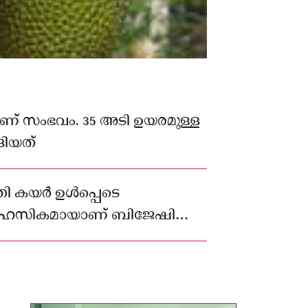
ണ് സംഭവം. 35 അടി ഉയരമുള്ള
ങിയത്
 കയര്‍ ഉള്‍പ്പെടെ
സാഹസികമായാണ് ബിജേഷിനെ