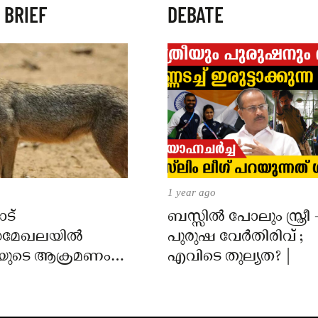
 BRIEF
DEBATE
1 year ago
ട്
ബസ്സിൽ പോലും സ്ത്രീ 
മേഖലയിൽ
പുരുഷ വേർതിരിവ് ;
യുടെ ആക്രമണം;
എവിടെ തുല്യത? |
ക്ക് കടിയേറ്റു,
 നിർദേശം നൽകി
്ത്