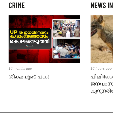
CRIME
NEWS IN
10 months ago
16 hours ago
ശിക്ഷയുടെ പക!
പിലിക്കോ
ജനവാസ
കുറുനരി
രണ്ട് പേർ
ജാഗ്രതാ
പഞ്ചായത