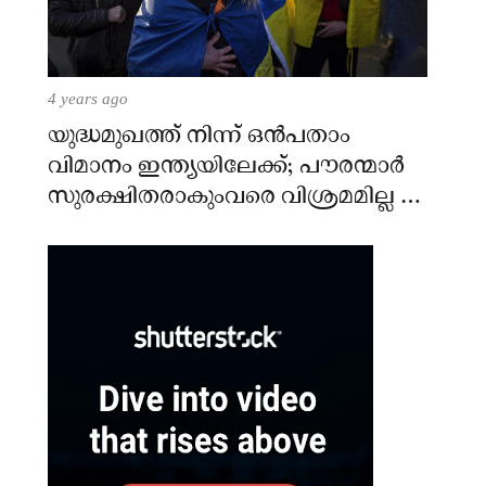
4 years ago
യുദ്ധമുഖത്ത് നിന്ന് ഒൻപതാം
വിമാനം ഇന്ത്യയിലേക്ക്; പൗരന്മാർ
സുരക്ഷിതരാകുംവരെ വിശ്രമമില്ല –
കേന്ദ്രം