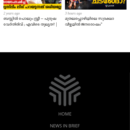
2 years ago
3 hours ago
ബസ്സിൽ പോലും സ്ത്രീ – പുരുഷ
മുതലപ്പൊഴിയിലെ സുരക്ഷാ
വേർതിരിവ് ; എവിടെ തുല്യത? |
വീഴ്ചയിൽ ജനരോഷം”
HOME
NEWS IN BRIEF