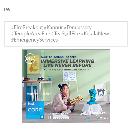
TAG
#FireBreakout #Kannur #Peralassery
#TempleAreaFire #TeaStallFire #KeralaNews
#EmergencyServices