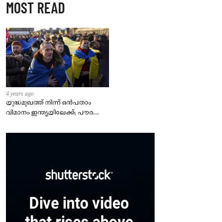
MOST READ
4 years ago
യുദ്ധമുഖത്ത് നിന്ന് ഒൻപതാം
വിമാനം ഇന്ത്യയിലേക്ക്; പൗരന്മാർ
സുരക്ഷിതരാകുംവരെ വിശ്രമമില്ല
– കേന്ദ്രം