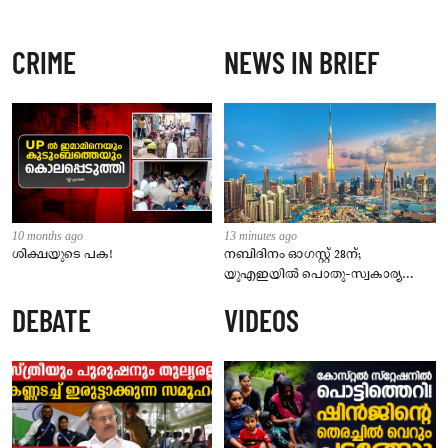
CRIME
NEWS IN BRIEF
10 months ago
13 minutes ago
ശിക്ഷയുടെ പക!
നബിദിനം ഓഗസ്റ്റ് 28ന്;
യുഎഇയിൽ പൊതു-സ്വകാര്യ
മേഖലകൾക്ക് ശമ്പളത്തോടുകൂടിയ
DEBATE
VIDEOS
അവധി പ്രഖ്യാപിച്ചു