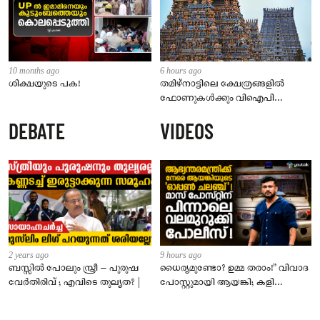
10 months ago
6 hours ago
ശിക്ഷയുടെ പക!
തമിഴ്‌നാട്ടിലെ ക്ഷേത്രങ്ങളിൽ
ഫോണുകൾക്കും വിഐപി
ദർശനത്തിനും നിയന്ത്രണം;
DEBATE
VIDEOS
സെപ്റ്റംബർ 1 മുതൽ നിലവിൽ
വരും
2 years ago
9 hours ago
ബസ്സിൽ പോലും സ്ത്രീ – പുരുഷ
ധൈര്യമുണ്ടോ? ഉമ്മ തരാം!” വിവാദ
വേർതിരിവ് ; എവിടെ തുല്യത? |
പോസ്റ്റുമായി ആയങ്കി; കളി
കടുപ്പിച്ച് പോലീസ്!