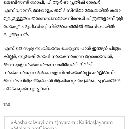
ലെബിസൺ ഗോപി, പി ആർ ഓ പ്രതീഷ് ശേഖർ
എന്നിവരാണ്. മലയാളം, തമിഴ് സിനിമാ മേഖലയിൽ കലാ
മൂല്യമുള്ളതും താരസമ്പന്നമായ നിരവധി ചിത്രങ്ങളാണ് ശ്രീ
ഗോകുലം മൂവീസിന്റെ നിർമ്മാണത്തിൽ അണിയറയിൽ
ഒരുങ്ങുന്നത്.
എസ് ജെ സൂര്യ സംവിധാനം ചെയ്യുന്ന പാൻ ഇന്ത്യൻ ചിത്രം
കില്ലർ, സുരേഷ്‌ ഗോപി നായകനാകുന്ന ഒറ്റക്കൊമ്പൻ,
ജയസൂര്യ നായകനാകുന്ന കത്തനാർ, ദിലീപ്
നായകനാകുന്ന ഭ.ഭ.ബ എന്നിവയോടൊപ്പം കാളിദാസ്-
ജയറാം ചിത്രം ആശകൾ ആയിരവും പ്രേക്ഷക ഹൃദയങ്ങൾ
കീഴടക്കുമെന്നുറപ്പാണ്.
TAG
#AashakalAayiram #Jayaram #KalidasJayaram