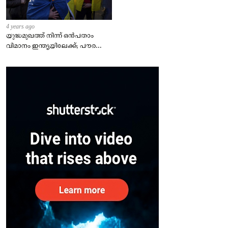
4 years ago
യുദ്ധമുഖത്ത് നിന്ന് ഒൻപതാം
വിമാനം ഇന്ത്യയിലേക്ക്; പൗരന്മാർ
സുരക്ഷിതരാകുംവരെ വിശ്രമമില്ല
– കേന്ദ്രം