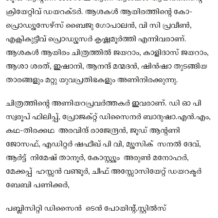
ക്രിയേറ്റിവ് ഡയറക്‌ടർ. ആശകൾ ആയിരത്തിന്റെ കോ-
പ്രൊഡ്യൂസേഴ്‌സ് ബൈജു ഗോപാലൻ, വി സി പ്രവീൺ,
എക്സികുട്ടീവ് പ്രൊഡ്യൂസർ കൃഷ്ണമൂർത്തി എന്നിവരാണ്.
ആശകൾ ആയിരം ചിത്രത്തിൽ ജയറാം, കാളിദാസ് ജയറാം,
ആശാ ശരത്, ഇഷാനി, ആനന്ദ് മന്മദൻ, ഷിൻഷാ തുടങ്ങിയ
താരങ്ങളും മറ്റു യുവപ്രതിഭകളും അണിനിരക്കുന്നു.
ചിത്രത്തിന്റെ അണിയറപ്രവർത്തകർ ഇവരാണ്. ഡി ഓ പി
സ്വരൂപ് ഫിലിപ്പ്, പ്രോജക്റ്റ് ഡിസൈനർ ബാദുഷാ.എൻ.എം,
കഥ-തിരക്കഥ അരവിന്ദ് രാജേന്ദ്രൻ, ജൂഡ് ആന്റണി
ജോസഫ്, എഡിറ്റർ ഷഫീഖ് പി വി, മ്യൂസിക് സനൽ ദേവ്,
ആർട്ട് നിമേഷ് താനൂർ, കോസ്റ്റ്യൂം അരുൺ മനോഹർ,
മേക്കപ്പ് ഹസ്സൻ വണ്ടൂർ, ചീഫ് അസ്സോസിയേറ്റ് ഡയറക്ടർ
ബേബി പണിക്കർ,
പബ്ലിസിറ്റി ഡിസൈൻ ടെൻ പോയിന്റ്,സ്റ്റിൽസ്