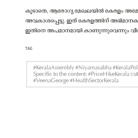
കൂടാതെ, ആരോഗ്യ മേഖലയിൽ കേരളം അമേരിക്ക
അവകാശപ്പെട്ടു. ഇത് കേരളത്തിന് അഭിമാനക
ഇതിനെ അപമാനമായി കാണുന്നുവെന്നും വീണ
TAG
#KeralaAssembly #Niyamasabha #KeralaPoli
Specific to the content: #PriceHikeKerala (
#VeenaGeorge #HealthSectorKerala