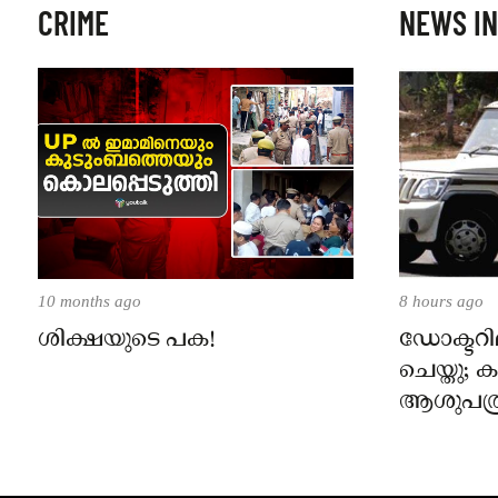
CRIME
NEWS IN
10 months ago
8 hours ago
ശിക്ഷയുടെ പക!
ഡോക്ടറില
ചെയ്തു;
ആശുപത്ര
പരാതിയ
നാട്ടുക