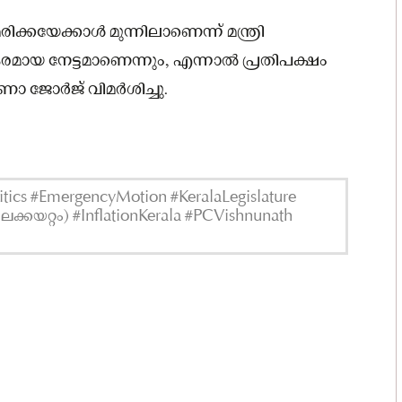
യേക്കാൾ മുന്നിലാണെന്ന് മന്ത്രി
രമായ നേട്ടമാണെന്നും, എന്നാൽ പ്രതിപക്ഷം
ാ ജോർജ് വിമർശിച്ചു.
tics #EmergencyMotion #KeralaLegislature
വിലക്കയറ്റം) #InflationKerala #PCVishnunath