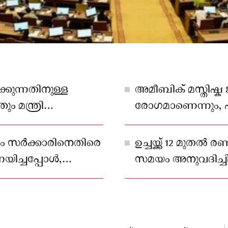
കുന്നതിനുള്ള
അമീബിക് മസ്തിഷ്ക
ം മന്ത്രി
രോഗമാണെന്നും, 
അമീബ സാന്നിധ്യമുണ
ം സർക്കാരിനെതിരെ
ഉച്ചയ്ക്ക് 12 മുതൽ ര
യിച്ചപ്പോൾ,
സമയം അനുവദിച്ചിട്
് മറുപടി നൽകി.