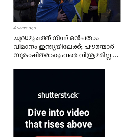
4 years ago
യുദ്ധമുഖത്ത് നിന്ന് ഒൻപതാം
വിമാനം ഇന്ത്യയിലേക്ക്; പൗരന്മാർ
സുരക്ഷിതരാകുംവരെ വിശ്രമമില്ല –
കേന്ദ്രം