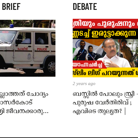
 BRIEF
DEBATE
2 years ago
്ലാത്തത് ചോദ്യം
ബസ്സിൽ പോലും സ്ത്രീ 
 കാസർകോട്
പുരുഷ വേർതിരിവ് ;
ി ജീവനക്കാരുടെ
എവിടെ തുല്യത? |
ിൽ
ാർക്കെതിരെ കേസ്