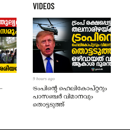
VIDEOS
9 hours ago
–
ട്രംപിന്റെ ഹെലികോപ്റ്ററും
പാസഞ്ചര്‍ വിമാനവും
തൊട്ടടുത്ത്