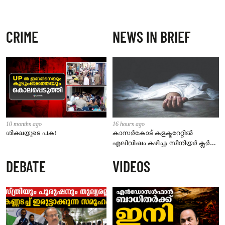
CRIME
NEWS IN BRIEF
10 months ago
16 hours ago
ശിക്ഷയുടെ പക!
കാസർകോട് കളക്ടറേറ്റിൽ
എലിവിഷം കഴിച്ച; സീനിയർ ക്ലർക്ക്
മരിച്ചു
DEBATE
VIDEOS