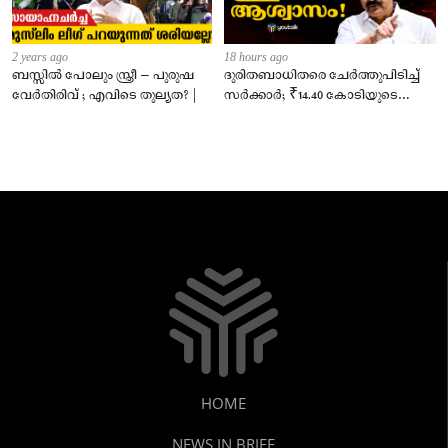
2 years ago
18 hours ago
ബസ്സിൽ പോലും സ്ത്രീ – പുരുഷ
ദുരിതബാധിതരെ ചേർത്തുപിടിച്ച്
വേർതിരിവ് ; എവിടെ തുല്യത? |
സർക്കാർ; ₹14.40 കോടിയുടെ
‘സ്നേഹസാന്ത്വനം’
HOME
NEWS IN BRIEF