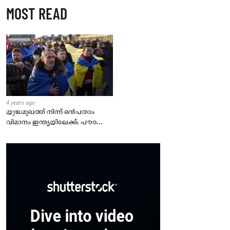
MOST READ
4 years ago
യുദ്ധമുഖത്ത് നിന്ന് ഒൻപതാം
വിമാനം ഇന്ത്യയിലേക്ക്; പൗരന്മാർ
സുരക്ഷിതരാകുംവരെ വിശ്രമമില്ല
– കേന്ദ്രം