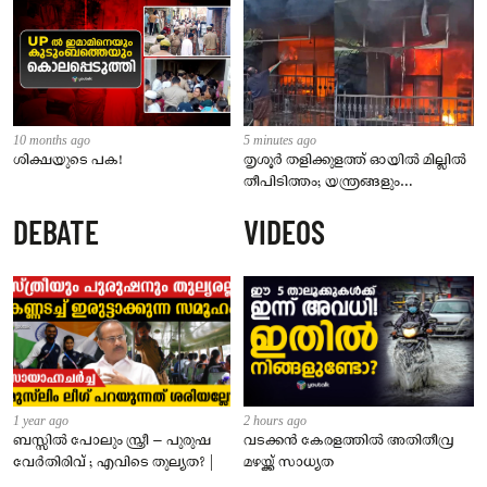
10 months ago
5 minutes ago
ശിക്ഷയുടെ പക!
തൃശൂർ തളിക്കുളത്ത് ഓയിൽ മില്ലിൽ
തീപിടിത്തം; യന്ത്രങ്ങളും
കൊപ്രയും വെളിച്ചെണ്ണയും
DEBATE
VIDEOS
കത്തിനശിച്ചു
1 year ago
2 hours ago
ബസ്സിൽ പോലും സ്ത്രീ – പുരുഷ
വടക്കൻ കേരളത്തിൽ അതിതീവ്ര
വേർതിരിവ് ; എവിടെ തുല്യത? |
മഴയ്ക്ക് സാധ്യത