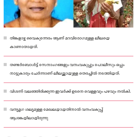
തിങ്കളാഴ്ച വൈകുന്നേരം ആണ് മറവിരോഗമുള്ള ലീലയെ
കാണാതായത്.
തണ്ടർബോൾട്ട് സേനാംഗങ്ങളും വനംവകുപ്പും പോലീസും ഒപ്പം
നാട്ടുകാരും ചേർന്നാണ് ലീലയ്ക്കായുള്ള തെരച്ചിൽ നടത്തിയത്.
വിശന്ന് വലഞ്ഞിരിക്കുന്ന ഇവർക്ക് ഉടനെ വെള്ളവും പഴവും നൽകി.
വന്യമൃഗ ശല്യമുള്ള മേഖലയായതിനാൽ വനംവകുപ്പ്
ആശങ്കയിലായിരുന്നു