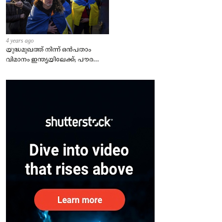
4 years ago
യുദ്ധമുഖത്ത് നിന്ന് ഒൻപതാം
വിമാനം ഇന്ത്യയിലേക്ക്; പൗരന്മാർ
സുരക്ഷിതരാകുംവരെ വിശ്രമമില്ല
– കേന്ദ്രം