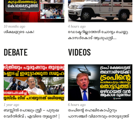
10 months ago
4 hours ago
ശിക്ഷയുടെ പക!
ഡോക്ടറില്ലാത്തത് ചോദ്യം ചെയ്തു;
കാസർകോട് ആശുപത്രി
ജീവനക്കാരുടെ പരാതിയിൽ
DEBATE
VIDEOS
നാട്ടുകാർക്കെതിരെ കേസ്
1 year ago
6 hours ago
ബസ്സിൽ പോലും സ്ത്രീ – പുരുഷ
ട്രംപിന്റെ ഹെലികോപ്റ്ററും
വേർതിരിവ് ; എവിടെ തുല്യത? |
പാസഞ്ചര്‍ വിമാനവും തൊട്ടടുത്ത്