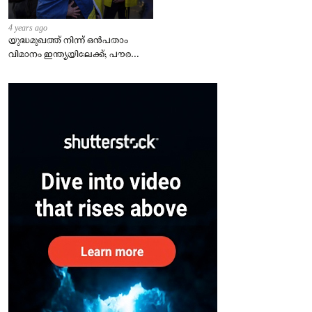
4 years ago
യുദ്ധമുഖത്ത് നിന്ന് ഒൻപതാം
വിമാനം ഇന്ത്യയിലേക്ക്; പൗരന്മാർ
സുരക്ഷിതരാകുംവരെ വിശ്രമമില്ല
– കേന്ദ്രം