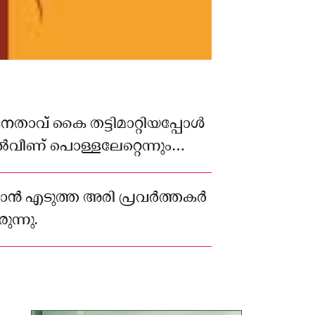
വ് കൈ തട്ടിമാറ്റിയപ്പോൾ
ൽവീണ് പൊള്ളലേറ്റെന്നും
നു.
കാൻ എടുത്ത അരി പ്രവർത്തകർ
ുന്നു.