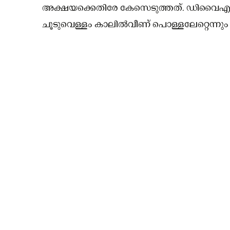
അക്ഷയക്കെതിരേ കേസെടുത്തത്. ഡിവൈഎഫ്
ചൂടുവെള്ളം കാലിൽവീണ് പൊള്ളലേറ്റെന്നും