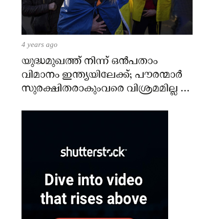
4 years ago
യുദ്ധമുഖത്ത് നിന്ന് ഒൻപതാം
വിമാനം ഇന്ത്യയിലേക്ക്; പൗരന്മാർ
സുരക്ഷിതരാകുംവരെ വിശ്രമമില്ല –
കേന്ദ്രം