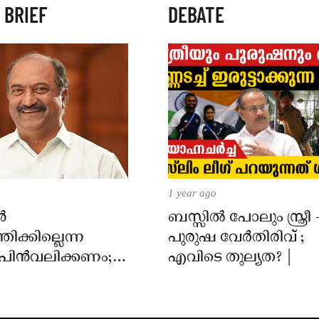
 BRIEF
DEBATE
1 year ago
ൻ
ബസ്സിൽ പോലും സ്ത്രീ 
്തിക്കില്ലെന്ന
പുരുഷ വേർതിരിവ് ;
 പിൻവലിക്കണം;
എവിടെ തുല്യത? |
ന്ത്രി കെ എൻ
ോപാൽ