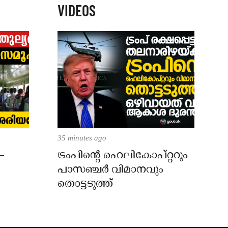
VIDEOS
35 minutes ago
–
ട്രംപിന്റെ ഹെലികോപ്റ്ററും
പാസഞ്ചര്‍ വിമാനവും
തൊട്ടടുത്ത്