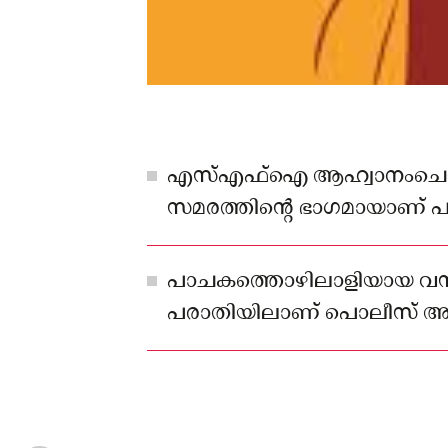
എസ്എഫ്‌ഐ ആഹ്വാനംചെയ്ത പ
സമരത്തിന്റെ ഭാഗമായാണ് പുറ
ഡിവൈഎഫ്‌ഐ പ്രവർത്തകരട
വന്നത്.
പാചകത്തൊഴിലാളിയായ വസ
പരാതിയിലാണ് പൊലീസ് അ
കേസെടുത്തത്