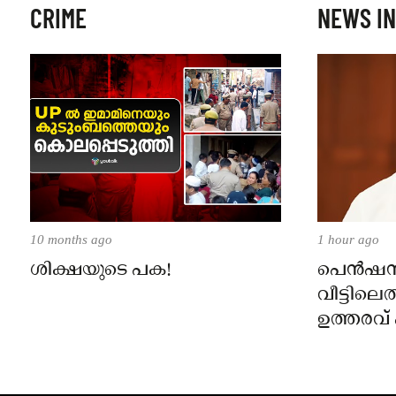
CRIME
NEWS IN
10 months ago
1 hour ago
ശിക്ഷയുടെ പക!
പെൻഷ
വീട്ടിലെത
ഉത്തരവ്
മുൻ ധനമ
ബാലഗ