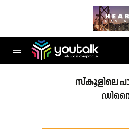
സ്‌കൂളിലെ 
ഡിവൈഎ