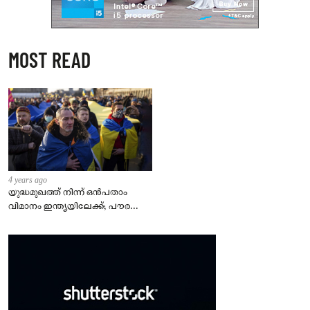
MOST READ
4 years ago
യുദ്ധമുഖത്ത് നിന്ന് ഒൻപതാം
വിമാനം ഇന്ത്യയിലേക്ക്; പൗരന്മാർ
സുരക്ഷിതരാകുംവരെ വിശ്രമമില്ല
– കേന്ദ്രം