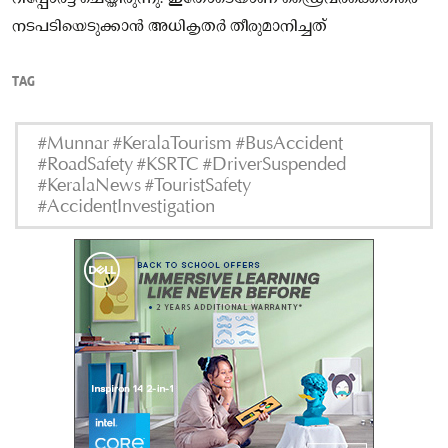
നടപടിയെടുക്കാൻ അധികൃതർ തീരുമാനിച്ചത്
TAG
#Munnar #KeralaTourism #BusAccident
#RoadSafety #KSRTC #DriverSuspended
#KeralaNews #TouristSafety
#AccidentInvestigation