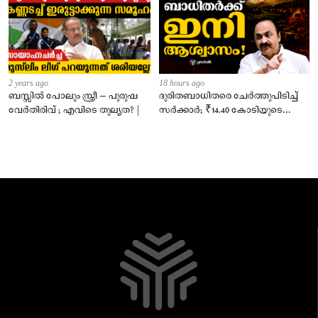
2 years ago
18 hours ago
ബസ്സിൽ പോലും സ്ത്രീ – പുരുഷ
ദുരിതബാധിതരെ ചേർത്തുപിടിച്ച്
വേർതിരിവ് ; എവിടെ തുല്യത? |
സർക്കാർ; ₹14.40 കോടിയുടെ
‘സ്നേഹസാന്ത്വനം’