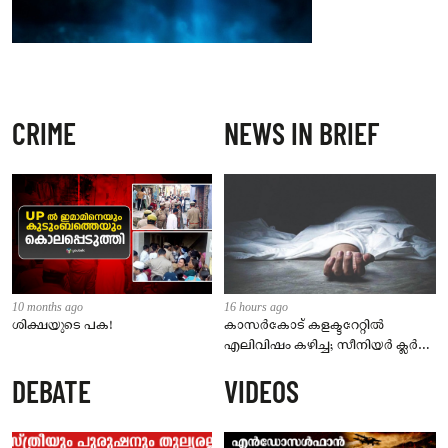
CRIME
NEWS IN BRIEF
10 months ago
16 hours ago
ശിക്ഷയുടെ പക!
കാസർകോട് കളക്ടറേറ്റിൽ
എലിവിഷം കഴിച്ച; സീനിയർ ക്ലർക്ക്
മരിച്ചു
DEBATE
VIDEOS