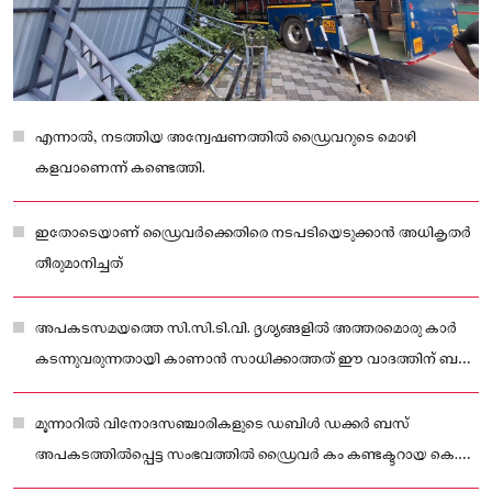
എന്നാൽ, നടത്തിയ അന്വേഷണത്തിൽ ഡ്രൈവറുടെ മൊഴി
കളവാണെന്ന് കണ്ടെത്തി.
ഇതോടെയാണ് ഡ്രൈവർക്കെതിരെ നടപടിയെടുക്കാൻ അധികൃതർ
തീരുമാനിച്ചത്
അപകടസമയത്തെ സി.സി.ടി.വി. ദൃശ്യങ്ങളിൽ അത്തരമൊരു കാർ
കടന്നുവരുന്നതായി കാണാൻ സാധിക്കാത്തത് ഈ വാദത്തിന് ബലം
നൽകുന്നു
മൂന്നാറിൽ വിനോദസഞ്ചാരികളുടെ ഡബിൾ ഡക്കർ ബസ്
അപകടത്തിൽപ്പെട്ട സംഭവത്തിൽ ഡ്രൈവർ കം കണ്ടക്ടറായ കെ.പി.
മുഹമ്മദിനെ സസ്പെൻഡ് ചെയ്തു.