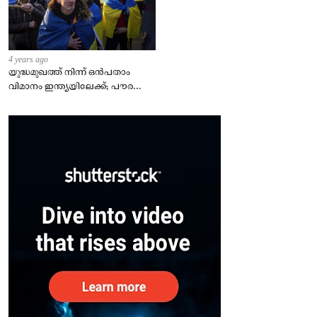
4 years ago
യുദ്ധമുഖത്ത് നിന്ന് ഒൻപതാം
വിമാനം ഇന്ത്യയിലേക്ക്; പൗരന്മാർ
സുരക്ഷിതരാകുംവരെ വിശ്രമമില്ല
– കേന്ദ്രം