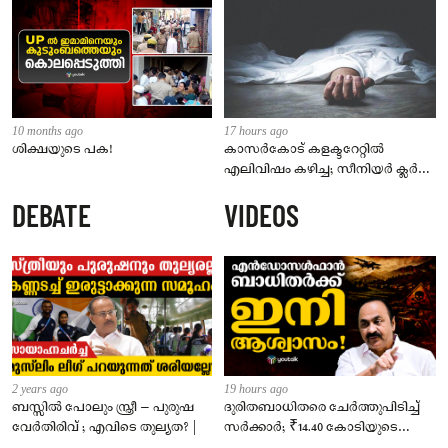
10 months ago
17 hours ago
ശിക്ഷയുടെ പക!
കാസർകോട് കളക്ടറേറ്റിൽ
എലിവിഷം കഴിച്ച; സീനിയർ ക്ലർക്ക്
മരിച്ചു
DEBATE
VIDEOS
2 years ago
19 hours ago
ബസ്സിൽ പോലും സ്ത്രീ – പുരുഷ
ദുരിതബാധിതരെ ചേർത്തുപിടിച്ച്
വേർതിരിവ് ; എവിടെ തുല്യത? |
സർക്കാർ; ₹14.40 കോടിയുടെ
‘സ്നേഹസാന്ത്വനം’