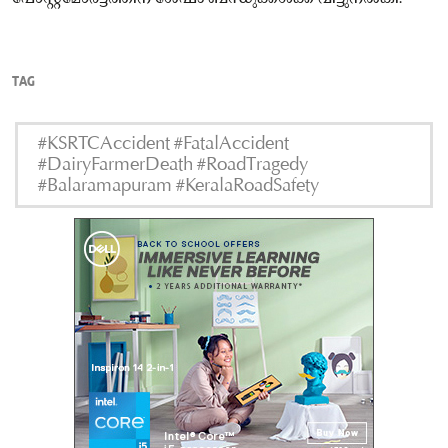
TAG
#KSRTCAccident #FatalAccident
#DairyFarmerDeath #RoadTragedy
#Balaramapuram #KeralaRoadSafety