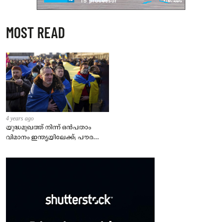
MOST READ
4 years ago
യുദ്ധമുഖത്ത് നിന്ന് ഒൻപതാം
വിമാനം ഇന്ത്യയിലേക്ക്; പൗരന്മാർ
സുരക്ഷിതരാകുംവരെ വിശ്രമമില്ല
– കേന്ദ്രം