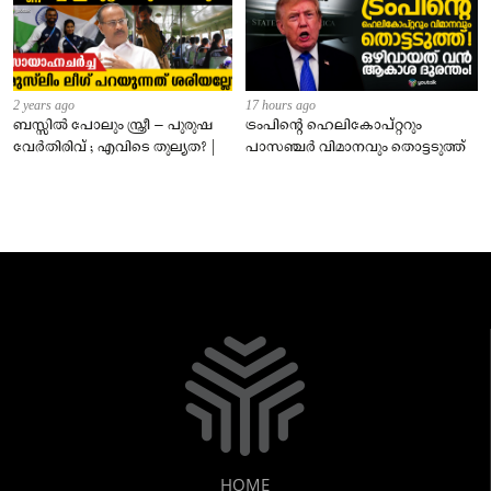
2 years ago
17 hours ago
ബസ്സിൽ പോലും സ്ത്രീ – പുരുഷ
ട്രംപിന്റെ ഹെലികോപ്റ്ററും
വേർതിരിവ് ; എവിടെ തുല്യത? |
പാസഞ്ചര്‍ വിമാനവും തൊട്ടടുത്ത്
HOME