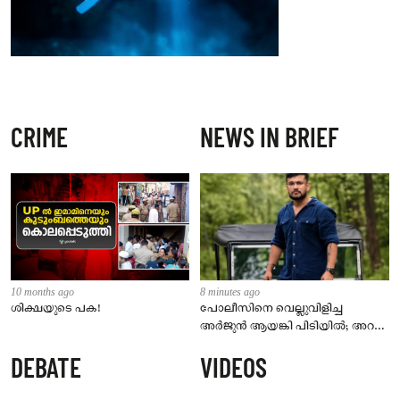
CRIME
NEWS IN BRIEF
10 months ago
8 minutes ago
ശിക്ഷയുടെ പക!
പോലീസിനെ വെല്ലുവിളിച്ച
അർജുൻ ആയങ്കി പിടിയിൽ; അറസ്റ്റ്
കണ്ണൂരിലെ ഒളിത്താവളത്തിൽ നിന്ന്
DEBATE
VIDEOS