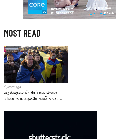
MOST READ
4 years ago
യുദ്ധമുഖത്ത് നിന്ന് ഒൻപതാം
വിമാനം ഇന്ത്യയിലേക്ക്; പൗരന്മാർ
സുരക്ഷിതരാകുംവരെ വിശ്രമമില്ല
– കേന്ദ്രം