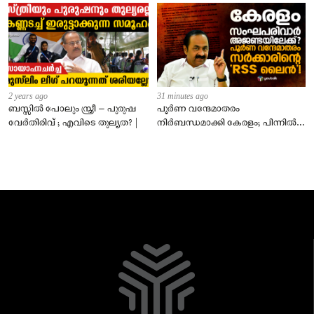
2 years ago
31 minutes ago
ബസ്സിൽ പോലും സ്ത്രീ – പുരുഷ
പൂർണ വന്ദേമാതരം
വേർതിരിവ് ; എവിടെ തുല്യത? |
നിർബന്ധമാക്കി കേരളം; പിന്നിൽ
സംഘപരിവാർ അജണ്ടയോ?