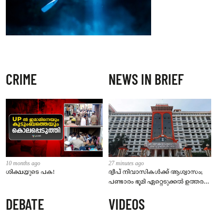
CRIME
NEWS IN BRIEF
10 months ago
27 minutes ago
ശിക്ഷയുടെ പക!
ദ്വീപ് നിവാസികൾക്ക് ആശ്വാസം;
പണ്ടാരം ഭൂമി ഏറ്റെടുക്കൽ ഉത്തരവ്
ഹൈക്കോടതി റദ്ദാക്കി
DEBATE
VIDEOS