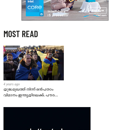
MOST READ
4 years ago
യുദ്ധമുഖത്ത് നിന്ന് ഒൻപതാം
വിമാനം ഇന്ത്യയിലേക്ക്; പൗരന്മാർ
സുരക്ഷിതരാകുംവരെ വിശ്രമമില്ല
– കേന്ദ്രം