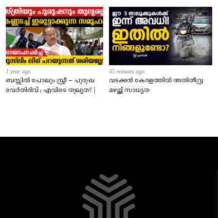
1 year ago
45 minutes ago
ബസ്സിൽ പോലും സ്ത്രീ – പുരുഷ
വടക്കൻ കേരളത്തിൽ അതിതീവ്ര
വേർതിരിവ് ; എവിടെ തുല്യത? |
മഴയ്ക്ക് സാധ്യത