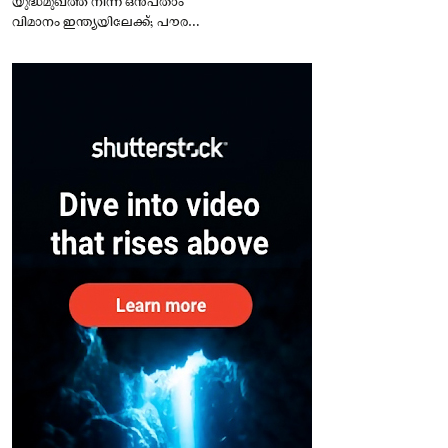
യുദ്ധമുഖത്ത് നിന്ന് ഒൻപതാം
വിമാനം ഇന്ത്യയിലേക്ക്; പൗരന്മാർ
സുരക്ഷിതരാകുംവരെ വിശ്രമമില്ല
– കേന്ദ്രം