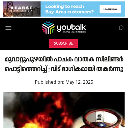
SUBSCRIBE
മൂവാറ്റുപുഴയിൽ പാചക വാതക സിലിണ്ടർ
പൊട്ടിത്തെറിച്ച് ; വീട് ഭാഗികമായി തകർന്നു
Published on:
May 12, 2025