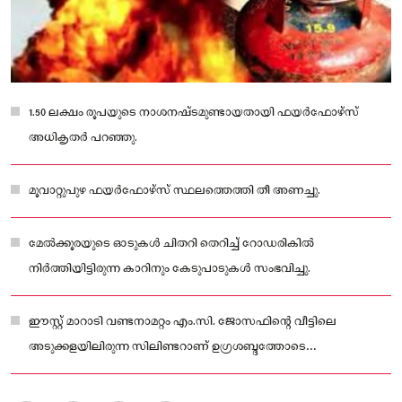
1.50 ലക്ഷം രൂപയുടെ നാശനഷ്ടമുണ്ടായതായി ഫയർഫോഴ്സ്
അധികൃതർ പറഞ്ഞു.
മൂവാറ്റുപുഴ ഫയർഫോഴ്സ് സ്ഥലത്തെത്തി തീ അണച്ചു.
മേൽക്കൂരയുടെ ഓടുകൾ ചിതറി തെറിച്ച് റോഡരികിൽ
നിർത്തിയിട്ടിരുന്ന കാറിനും കേടുപാടുകൾ സംഭവിച്ചു.
ഈസ്റ്റ് മാറാടി വണ്ടനാമറ്റം എം.സി. ജോസഫിന്റെ വീട്ടിലെ
അടുക്കളയിലിരുന്ന സിലിണ്ടറാണ് ഉഗ്രശബ്ദത്തോടെ
പൊട്ടിത്തെറിച്ചത്