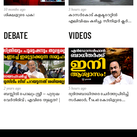
10 months ago
3 hours ago
ശിക്ഷയുടെ പക!
കാസർകോട് കളക്ടറേറ്റിൽ
എലിവിഷം കഴിച്ച; സീനിയർ ക്ലർക്ക്
മരിച്ചു
DEBATE
VIDEOS
2 years ago
5 hours ago
ബസ്സിൽ പോലും സ്ത്രീ – പുരുഷ
ദുരിതബാധിതരെ ചേർത്തുപിടിച്ച്
വേർതിരിവ് ; എവിടെ തുല്യത? |
സർക്കാർ; ₹14.40 കോടിയുടെ
‘സ്നേഹസാന്ത്വനം’