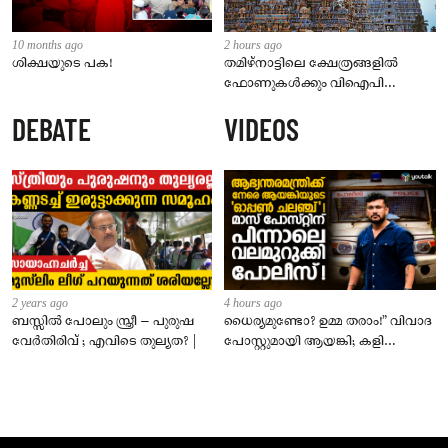
10 months ago
2 hours ago
ശിക്ഷയുടെ പക!
തമിഴ്‌നാട്ടിലെ ക്ഷേത്രങ്ങളിൽ
ഫോണുകൾക്കും വിഐപി
ദർശനത്തിനും നിയന്ത്രണം;
DEBATE
VIDEOS
സെപ്റ്റംബർ 1 മുതൽ നിലവിൽ
വരും
2 years ago
4 hours ago
ബസ്സിൽ പോലും സ്ത്രീ – പുരുഷ
ധൈര്യമുണ്ടോ? ഉമ്മ തരാം!” വിവാദ
വേർതിരിവ് ; എവിടെ തുല്യത? |
പോസ്റ്റുമായി ആയങ്കി; കളി
കടുപ്പിച്ച് പോലീസ്!