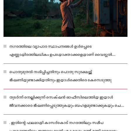
നഗരത്തിലെ വ്യാപാര സ്ഥാപനങ്ങൾ ഉൾപ്പെടെ
എണ്ണായിരത്തിലധികം ഉപയോക്താക്കളെയാണ് വൈദ്യുതി
മുടങ്ങിയത് ബാധിച്ചത്.
പൊതുമുതൽ നശിപ്പിച്ചതിനും പൊതു സുരക്ഷയ്ക്ക്
ഭീഷണിയുണ്ടാക്കിയതിനും ഇയാൾക്കെതിരെ കേസെടുത്തു
തുടർന്ന് നെല്ലിക്കുന്ന് സെക്‌ഷൻ ഓഫീസിലെത്തിയ ഇയാൾ
ജീവനക്കാരെ ഭീഷണിപ്പെടുത്തുകയും ബഹളമുണ്ടാക്കുകയും ചെയ്ത
ശേഷം ഇറങ്ങിപ്പോവുകയായിരുന്നു.
. ഇതിന്റെ ഫലമായി കാസർകോട് നഗരത്തിലും സമീപ