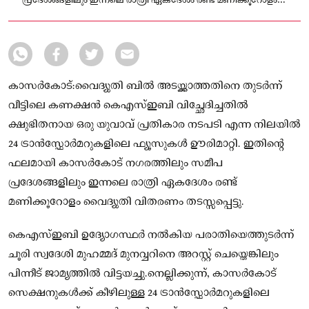
പ്രദേശങ്ങളിലും ഇന്നലെ രാത്രി ഏകദേശം രണ്ട് മണിക്കൂറോളം
വൈദ്യുതി വിതരണം തടസ്സപ്പെട്ടു.
കാസർകോട്:വൈദ്യുതി ബിൽ അടയ്ക്കാത്തതിനെ തുടർന്ന്
വീട്ടിലെ കണക്ഷൻ കെഎസ്ഇബി വിച്ഛേദിച്ചതിൽ
ക്ഷുഭിതനായ ഒരു യുവാവ് പ്രതികാര നടപടി എന്ന നിലയിൽ
24 ട്രാൻസ്ഫോർമറുകളിലെ ഫ്യൂസുകൾ ഊരിമാറ്റി. ഇതിന്റെ
ഫലമായി കാസർകോട് നഗരത്തിലും സമീപ
പ്രദേശങ്ങളിലും ഇന്നലെ രാത്രി ഏകദേശം രണ്ട്
മണിക്കൂറോളം വൈദ്യുതി വിതരണം തടസ്സപ്പെട്ടു.
കെഎസ്ഇബി ഉദ്യോഗസ്ഥർ നൽകിയ പരാതിയെത്തുടർന്ന്
ചൂരി സ്വദേശി മുഹമ്മദ് മുനവ്വറിനെ അറസ്റ്റ് ചെയ്തെങ്കിലും
പിന്നീട് ജാമ്യത്തിൽ വിട്ടയച്ചു.നെല്ലിക്കുന്ന്, കാസർകോട്
സെക്ഷനുകൾക്ക് കീഴിലുള്ള 24 ട്രാൻസ്ഫോർമറുകളിലെ