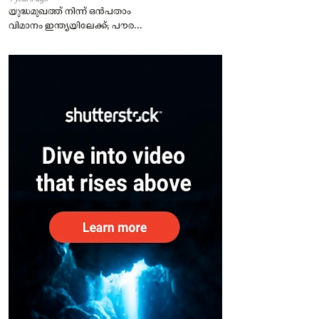
യുദ്ധമുഖത്ത് നിന്ന് ഒൻപതാം
വിമാനം ഇന്ത്യയിലേക്ക്; പൗരന്മാർ
സുരക്ഷിതരാകുംവരെ വിശ്രമമില്ല
– കേന്ദ്രം