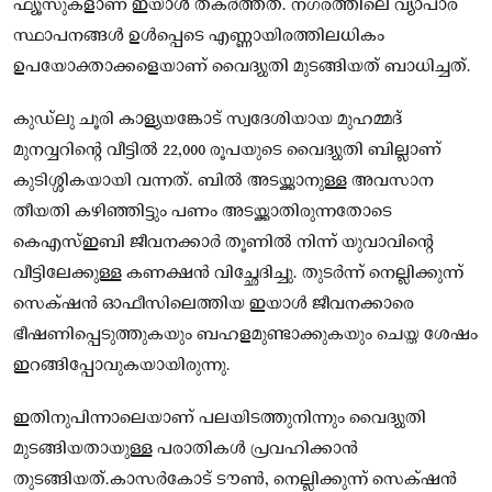
ഫ്യൂസുകളാണ് ഇയാൾ തകർത്തത്. നഗരത്തിലെ വ്യാപാര
സ്ഥാപനങ്ങൾ ഉൾപ്പെടെ എണ്ണായിരത്തിലധികം
ഉപയോക്താക്കളെയാണ് വൈദ്യുതി മുടങ്ങിയത് ബാധിച്ചത്.
കുഡ്‌ലു ചൂരി കാള്യയങ്കോട് സ്വദേശിയായ മുഹമ്മദ്
മുനവ്വറിന്റെ വീട്ടിൽ 22,000 രൂപയുടെ വൈദ്യുതി ബില്ലാണ്
കുടിശ്ശികയായി വന്നത്. ബിൽ അടയ്ക്കാനുള്ള അവസാന
തീയതി കഴിഞ്ഞിട്ടും പണം അടയ്ക്കാതിരുന്നതോടെ
കെഎസ്ഇബി ജീവനക്കാർ തൂണിൽ നിന്ന് യുവാവിന്റെ
വീട്ടിലേക്കുള്ള കണക്ഷൻ വിച്ഛേദിച്ചു. തുടർന്ന് നെല്ലിക്കുന്ന്
സെക്‌ഷൻ ഓഫീസിലെത്തിയ ഇയാൾ ജീവനക്കാരെ
ഭീഷണിപ്പെടുത്തുകയും ബഹളമുണ്ടാക്കുകയും ചെയ്ത ശേഷം
ഇറങ്ങിപ്പോവുകയായിരുന്നു.
ഇതിനുപിന്നാലെയാണ് പലയിടത്തുനിന്നും വൈദ്യുതി
മുടങ്ങിയതായുള്ള പരാതികൾ പ്രവഹിക്കാൻ
തുടങ്ങിയത്.കാസർകോട് ടൗൺ, നെല്ലിക്കുന്ന് സെക്‌ഷൻ