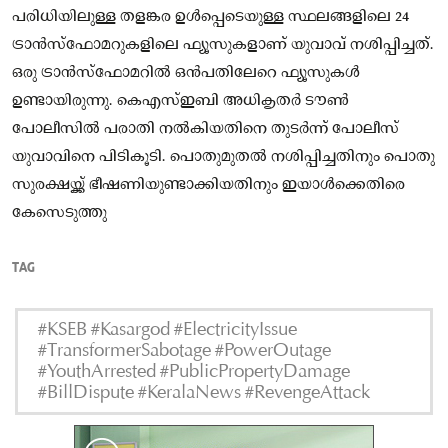
പരിധിയിലുള്ള തളങ്കര ഉൾപ്പെടെയുള്ള സ്ഥലങ്ങളിലെ 24
ട്രാൻസ്‌ഫോമറുകളിലെ ഫ്യൂസുകളാണ് യുവാവ് നശിപ്പിച്ചത്.
ഒരു ട്രാൻസ്‌ഫോമറിൽ ഒൻപതിലേറെ ഫ്യൂസുകൾ
ഉണ്ടായിരുന്നു. കെഎസ്ഇബി അധികൃതർ ടൗൺ
പോലീസിൽ പരാതി നൽകിയതിനെ തുടർന്ന് പോലീസ്
യുവാവിനെ പിടികൂടി. പൊതുമുതൽ നശിപ്പിച്ചതിനും പൊതു
സുരക്ഷയ്ക്ക് ഭീഷണിയുണ്ടാക്കിയതിനും ഇയാൾക്കെതിരെ
കേസെടുത്തു
TAG
#KSEB #Kasargod #ElectricityIssue
#TransformerSabotage #PowerOutage
#YouthArrested #PublicPropertyDamage
#BillDispute #KeralaNews #RevengeAttack