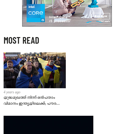
MOST READ
4 years ago
യുദ്ധമുഖത്ത് നിന്ന് ഒൻപതാം
വിമാനം ഇന്ത്യയിലേക്ക്; പൗരന്മാർ
സുരക്ഷിതരാകുംവരെ വിശ്രമമില്ല
– കേന്ദ്രം