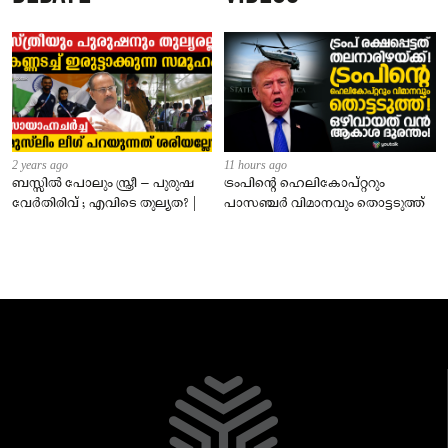
2 years ago
11 hours ago
ബസ്സിൽ പോലും സ്ത്രീ – പുരുഷ
ട്രംപിന്റെ ഹെലികോപ്റ്ററും
വേർതിരിവ് ; എവിടെ തുല്യത? |
പാസഞ്ചര്‍ വിമാനവും തൊട്ടടുത്ത്