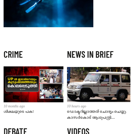
CRIME
NEWS IN BRIEF
10 months ago
10 hours ago
ശിക്ഷയുടെ പക!
ഡോക്ടറില്ലാത്തത് ചോദ്യം ചെയ്തു;
കാസർകോട് ആശുപത്രി
ജീവനക്കാരുടെ പരാതിയിൽ
DEBATE
VIDEOS
നാട്ടുകാർക്കെതിരെ കേസ്