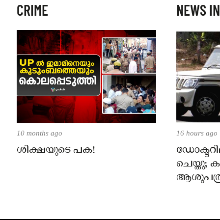
CRIME
NEWS IN
10 months ago
16 hours ago
ശിക്ഷയുടെ പക!
ഡോക്ടറില
ചെയ്തു;
ആശുപത്ര
പരാതിയ
നാട്ടുക