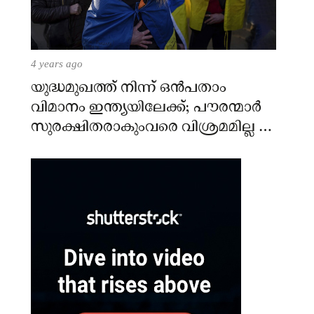
4 years ago
യുദ്ധമുഖത്ത് നിന്ന് ഒൻപതാം
വിമാനം ഇന്ത്യയിലേക്ക്; പൗരന്മാർ
സുരക്ഷിതരാകുംവരെ വിശ്രമമില്ല –
കേന്ദ്രം