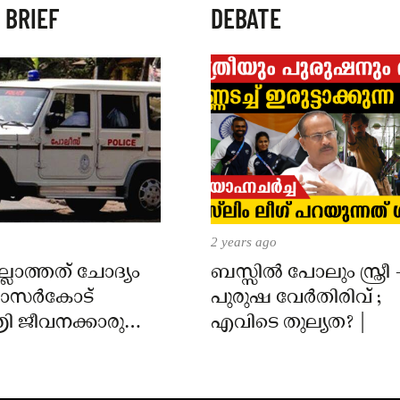
 BRIEF
DEBATE
2 years ago
്ലാത്തത് ചോദ്യം
ബസ്സിൽ പോലും സ്ത്രീ 
 കാസർകോട്
പുരുഷ വേർതിരിവ് ;
ി ജീവനക്കാരുടെ
എവിടെ തുല്യത? |
ിൽ
ാർക്കെതിരെ കേസ്