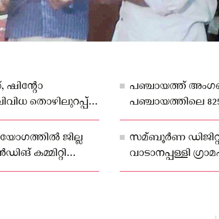
്, ഷിന്റോ
പഞ്ചായത്ത് അംഗങ്ങ
വിവിധ തൊഴിലുറപ്പ്
പഞ്ചായത്തിലെ 825
സംഘടിപ്പിച്ച്‌
അംഗൻവാടി പ്രവര്‍ത
്‍ണയം നടത്തിയാണ്
പരിധിയിലെ സ്കൂളു
 യോഗത്തില്‍ ജില്ല
സമ്ബൂർണ ഡിജിറ്റ
ായത്തായി
എന്‍.എസ്.എസ്, ഡി
ൻഡിങ് കമ്മിറ്റി
വാടാനപ്പള്ളി ഗ്രാ
എന്നിവര്‍ മുഖേന 
പ്രഖ്യാപനം