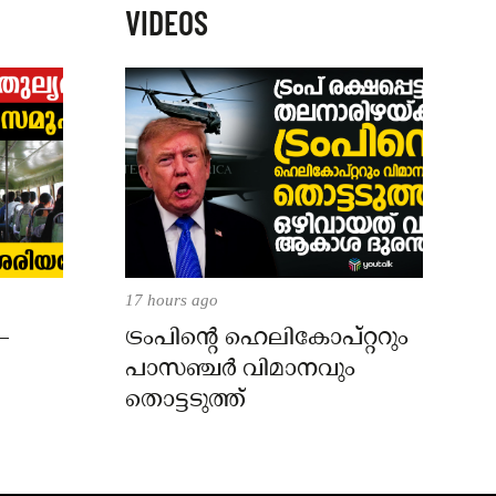
VIDEOS
17 hours ago
–
ട്രംപിന്റെ ഹെലികോപ്റ്ററും
പാസഞ്ചര്‍ വിമാനവും
തൊട്ടടുത്ത്