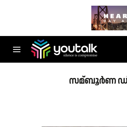
സമ്ബൂർണ ഡിജി