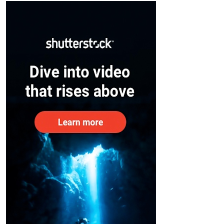
– കേന്ദ്രം