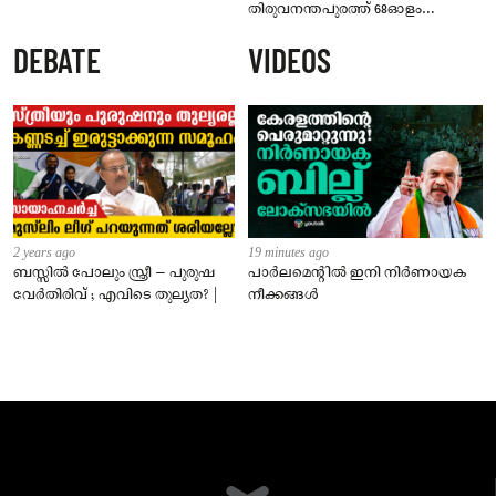
തിരുവനന്തപുരത്ത് 68ഓളം
സ്പെഷ്യൽ ബസുകളുമായി
DEBATE
VIDEOS
കെഎസ്ആർടിസി
2 years ago
19 minutes ago
ബസ്സിൽ പോലും സ്ത്രീ – പുരുഷ
പാർലമെന്റിൽ ഇനി നിർണായക
വേർതിരിവ് ; എവിടെ തുല്യത? |
നീക്കങ്ങൾ