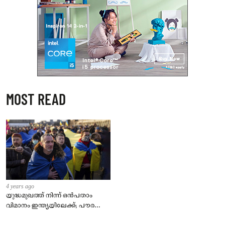
MOST READ
4 years ago
യുദ്ധമുഖത്ത് നിന്ന് ഒൻപതാം
വിമാനം ഇന്ത്യയിലേക്ക്; പൗരന്മാർ
സുരക്ഷിതരാകുംവരെ വിശ്രമമില്ല