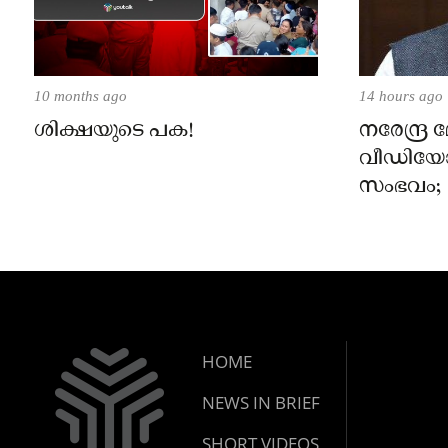
10 months ago
14 hours ago
ശിക്ഷയുടെ പക!
നരേന്ദ്ര
വീഡിയോ 
സംഭവം; മ
സക്കർബർഗ
പറയണം, മെ
പാർലമെന
മുന്നറിയിപ
HOME
NEWS IN BRIEF
SHORT VIDEOS