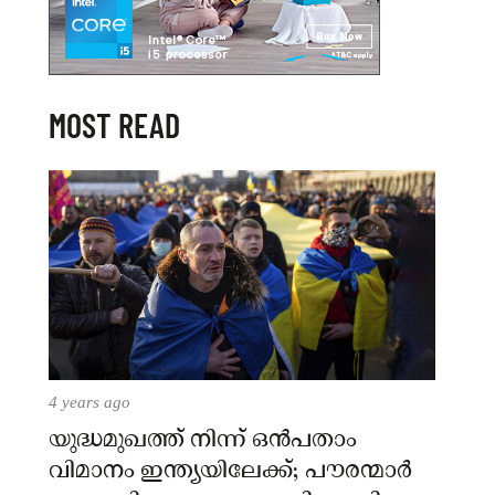
MOST READ
4 years ago
യുദ്ധമുഖത്ത് നിന്ന് ഒൻപതാം
വിമാനം ഇന്ത്യയിലേക്ക്; പൗരന്മാർ