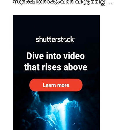
സുരക്ഷിതരാകുംവരെ വിശ്രമമില്ല –
കേന്ദ്രം