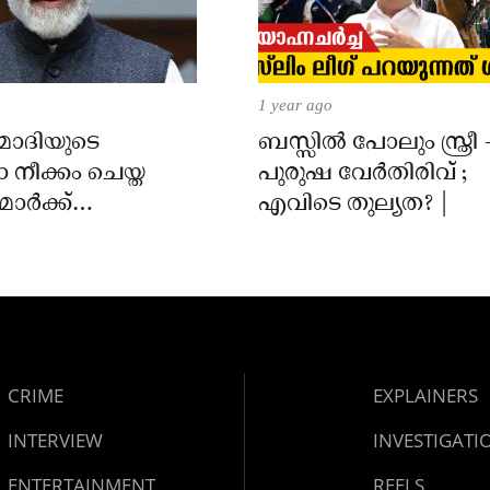
1 year ago
 മോദിയുടെ
ബസ്സിൽ പോലും സ്ത്രീ 
നീക്കം ചെയ്ത
പുരുഷ വേർതിരിവ് ;
ാർക്ക്
എവിടെ തുല്യത? |
് മാപ്പ്
റ്റയ്ക്ക്
്ററി സമിതിയുടെ
്പ്
CRIME
EXPLAINERS
INTERVIEW
INVESTIGATI
ENTERTAINMENT
REELS