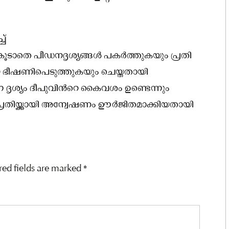
്‌
ടാതെ പീഡനദൃശ്യങ്ങള്‍ പകര്‍ത്തുകയും പ്രതി
ഥിനിയെ ഭീഷണിപെടുത്തുകയും ചെയ്തതായി
ന്ന ദൃശ്യം ദീപുവിന്‍റെ കൈവശം ഉണ്ടെന്നും
പ്രതിയ്ക്കായി അന്വേഷണം ഊർജിതമാക്കിയതായി
red fields are marked
*